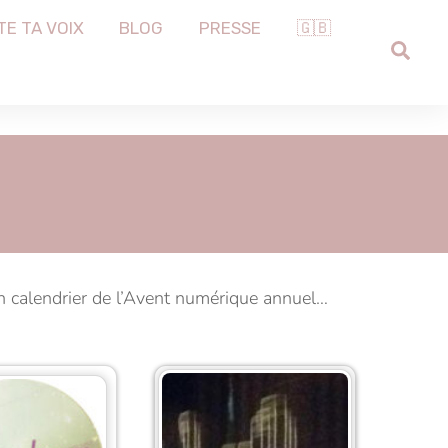
TE TA VOIX
BLOG
PRESSE
🇬🇧
SEA
un calendrier de l’Avent numérique annuel…