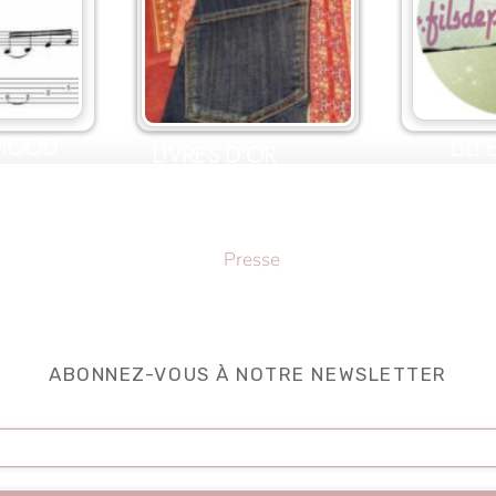
 MOOD
LILI
LIVRES D'OR
Back
Presse
To
Top
ABONNEZ-VOUS À NOTRE NEWSLETTER