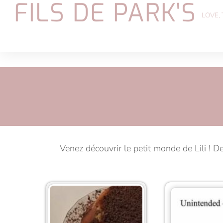
FILS DE PARK'S
Skip
LOVE,
to
content
Venez découvrir le petit monde de Lili ! 