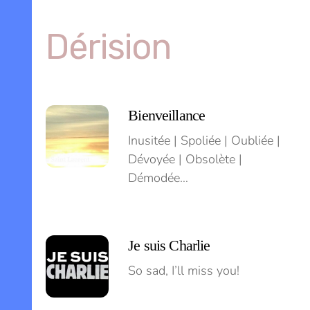
Skip
to
Dérision
content
Menu
Bienveillance
Inusitée | Spoliée | Oubliée |
Dévoyée | Obsolète |
Démodée…
Je suis Charlie
So sad, I’ll miss you!