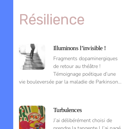
Skip
to
Résilience
content
Menu
Illuminons l’invisible !
Fragments dopaminergiques
de retour au théâtre !
Témoignage poétique d’une
vie bouleversée par la maladie de Parkinson…
Turbulences
J’ai délibérément choisi de
prendre la tangente | J’ai nagé