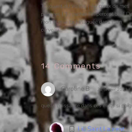
Te jouant du visible | Au creux de mes
pensées | Tu captes l’imperceptible | D
mon humanité | Pluguée dans mon
cerveau…
14 Comments
Caroline B
22 février 2021 
quelle puissance dans ces mots si poigna
Lili Saint Laurent