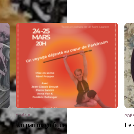
POÉSIE
POÉS
Un pari magnifique
Le 