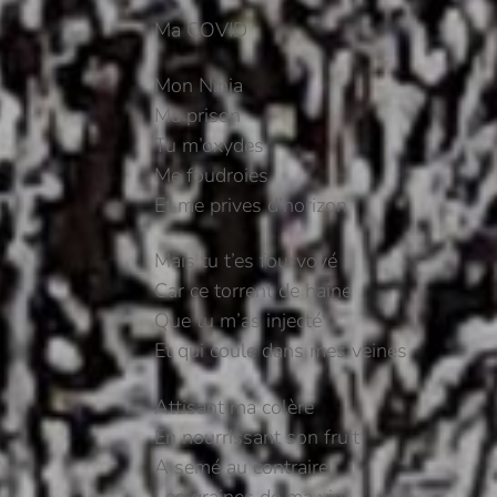
Ma COVID
Mon Ninja
Ma prison
Tu m’oxydes
Me foudroies
Et me prives d’horizon
Mais tu t’es fourvoyé
Car ce torrent de haine
Que tu m’as injecté
Et qui coule dans mes veines
Attisant ma colère
En nourrissant son fruit
A semé au contraire
Les graines de ma vie