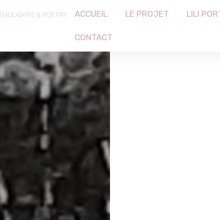
ACCUEIL
LE PROJET
LILI POR
 THOUGHTS & POETRY
CONTACT