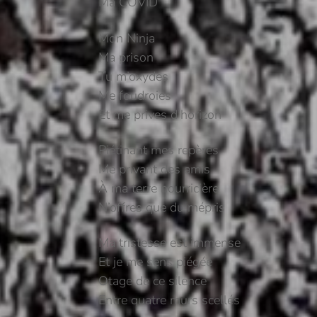
Ma COVID
Mon Ninja
Ma prison
Tu m’oxydes
Me foudroies
Et me prives d’horizon
Piétinant mes repères
Me privant des amis
À ma terre nourricière
N’offres que du mépris
Ma tristesse est immense
Et je me sens piégée
Otage de ce silence
Entre quatre murs scellés