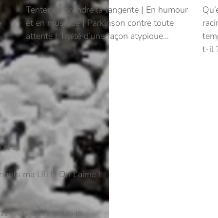
Tenter de prendre la tangente | En humour
Qu’e
e
et en musique | Parkinson contre toute
raci
attente | Traité d’une façon atypique…
tem
t-il
@ 9h53
nts ma Lili !!! On t’aime !
22 février 2021 @ 18h40