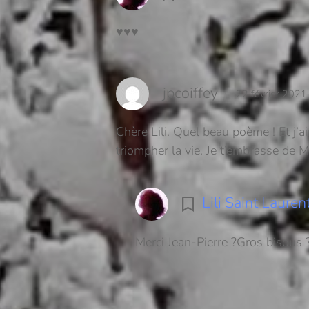
♥️♥️♥️
jpcoiffey
22 février 202
Chère Lili. Quel beau poème ! Et j’a
triompher la vie. Je t’embrasse de 
Lili Saint Lauren
Merci Jean-Pierre ?Gros bisous 