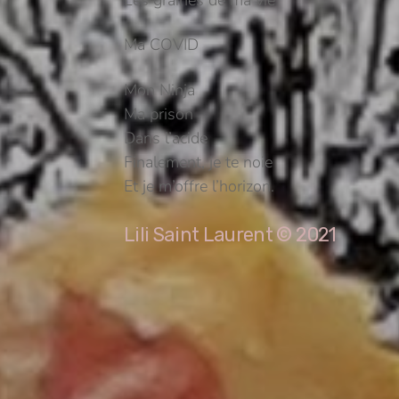
Ma COVID
Mon Ninja
Ma prison
Dans l’acide
Finalement, je te noie
Et je m’offre l’horizon.
Lili Saint Laurent © 2021
Bonne année 2021 !