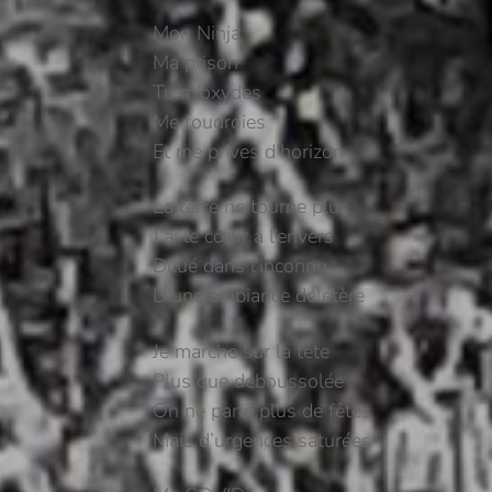
Mon Ninja
Ma prison
Tu m’oxydes
Me foudroies
Et me prives d’horizon
La terre ne tourne plus
J’ai le cœur à l’envers
Dilué dans l’inconnu
D’une ambiance délétère
Je marche sur la tête
Plus que déboussolée
On ne parle plus de fêtes
Mais d’urgences saturées