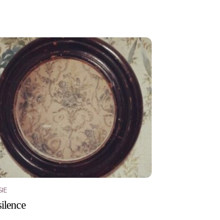
IE
silence