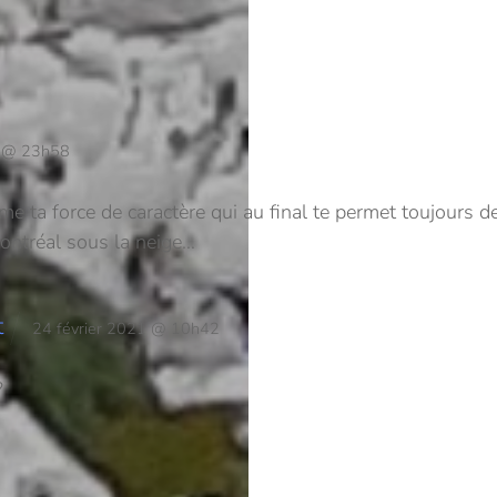
1 @ 23h58
ime ta force de caractère qui au final te permet toujours d
Montréal sous la neige…
t
24 février 2021 @ 10h42
?