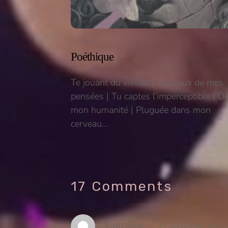
POÉSIE
Poéthique
Te jouant du visible | Au creux de mes
pensées | Tu captes l’imperceptible | D
mon humanité | Pluguée dans mon
cerveau…
17 Comments
Caroline
27 septembre 2021