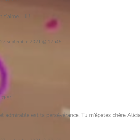
t’aime Lili !
27 septembre 2021 @ 17h45
17h51
 admirable est ta persévérance. Tu m’épates chère Alici