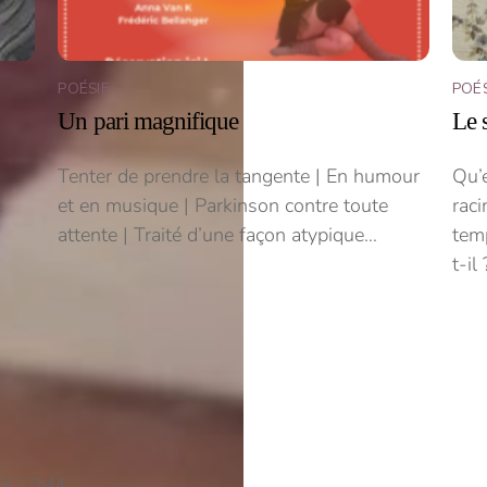
POÉSIE
POÉS
Un pari magnifique
Le 
Tenter de prendre la tangente | En humour
Qu’e
e
et en musique | Parkinson contre toute
raci
attente | Traité d’une façon atypique…
tem
t-il
 @ 17h44