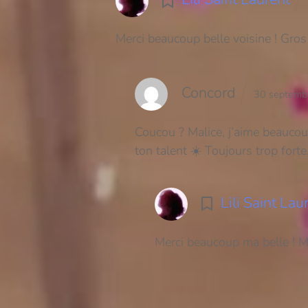
Merci beaucoup belle voisine ! Gros
Concord
30 septemb
Coucou ? Malice, j’aime beauco
ton talent ☀️ Toujours trop fort
Lili Saint Lau
Merci beaucoup ma belle ! M