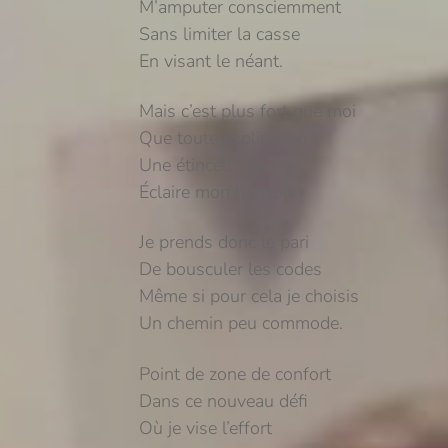
M’amputer consciemment
Sans limiter la casse
En visant le néant.
Mais c’est plus fort que moi
Que toute explication
Une étincelle de joie
Éclaire mon horizon.
Je prends donc le pari
De bousculer les codes
Même si pour cela je choisis
Un chemin peu commode.
Point de zone de confort
Dans ce nouveau défi
Où je vise l’effort