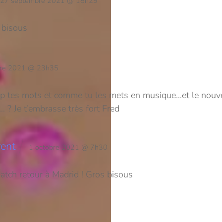
27 septembre 2021 @ 18h29
 bisous
re 2021 @ 23h35
up tes mots et comme tu les mets en musique…et le nouve
e… ?
Je t’embrasse très fort Fred
rent
1 octobre 2021 @ 7h30
atch retour à Madrid ! Gros bisous