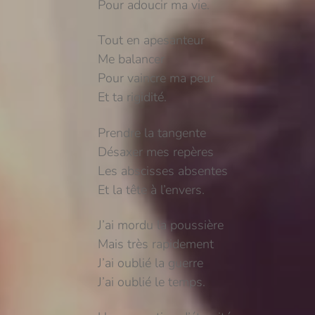
Pour adoucir ma vie.
Tout en apesanteur
Me balancer
Pour vaincre ma peur
Et ta rigidité.
Prendre la tangente
Désaxer mes repères
Les abscisses absentes
Et la tête à l’envers.
J’ai mordu la poussière
Mais très rapidement
J’ai oublié la guerre
J’ai oublié le temps.