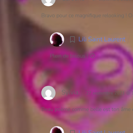
Bravo pour ce magnifique relooking ! On 
Lili Saint Laurent
Plein de bisous ! 🙂
Sylvia
27 septembre 2021 @ 
Beau poème comme belle est ton âme et
Lili Saint Laurent