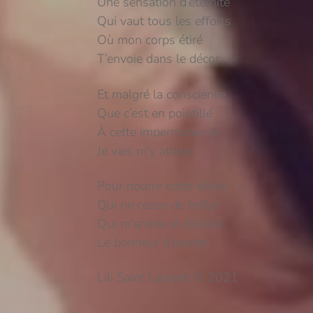
Une sensation d’éternité
Qui vaut tous les efforts
Où mon corps étiré
T’envoie dans le décor.
Et malgré la conscience
Que c’est en pointillé
À cette impermanence
Je vais m’y atteler.
Pour nourrir cette étoile
Qui ne cesse de briller
Qui m’anime et dévoile
Le bonheur d’exister.
Lili Saint Laurent © 2021