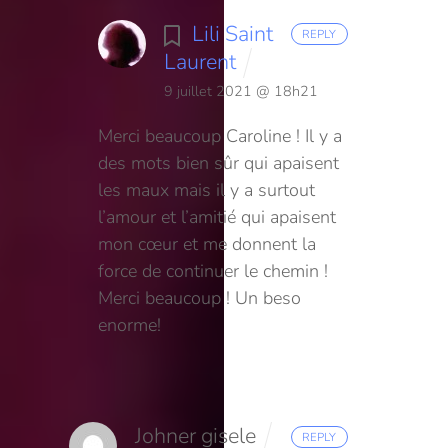
Lili Saint
REPLY
Laurent
9 juillet 2021 @ 18h21
Merci beaucoup Caroline ! Il y a
des mots bien sûr qui apaisent
les maux mais il y a surtout
l’amour et l’amitié qui apaisent
mon cœur et me donnent la
force de continuer le chemin !
Merci beaucoup ! Un beso
enorme!
Johner gisele
REPLY