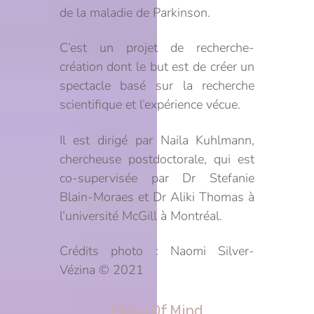
de la maladie de Parkinson.
C’est un projet de recherche-
création dont le but est de créer un
spectacle basé sur la recherche
scientifique et l’expérience vécue.
Il est dirigé par Naila Kuhlmann,
chercheuse postdoctorale, qui est
co-supervisée par Dr Stefanie
Blain-Moraes et Dr Aliki Thomas à
l’université McGill à Montréal.
Crédits photo : Naomi Silver-
Vézina © 2021
Piece Of Mind