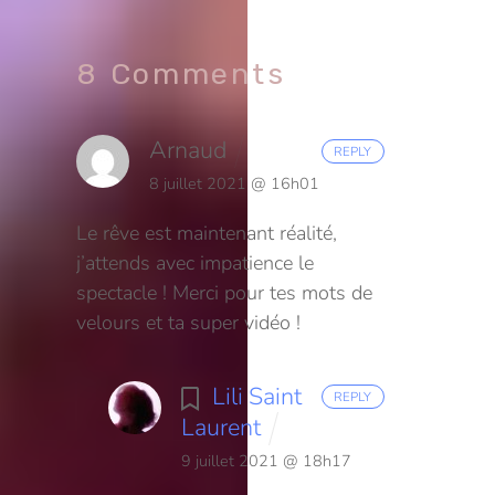
8 Comments
Arnaud
REPLY
8 juillet 2021 @ 16h01
Le rêve est maintenant réalité,
j’attends avec impatience le
spectacle ! Merci pour tes mots de
velours et ta super vidéo !
Lili Saint
REPLY
Laurent
9 juillet 2021 @ 18h17