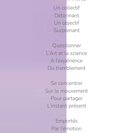
Un collectif
Détonnant
Un objectif
Surprenant
Questionner
L’Art et la science
A l’expérience
Du tremblement
Se concentrer
Sur le mouvement
Pour partager
L’instant présent
Emportés
Par l’émotion