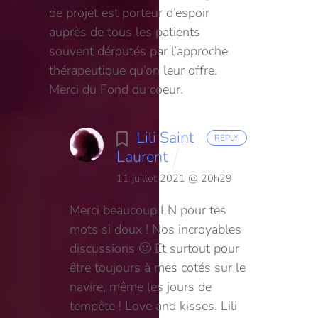
de projet est porteur d’espoir
auprès de tous les patients
souvent déroutés par l’approche
thérapeutique qu’on leur offre.
Merci du Fond du coeur.
Lili Saint
REPLY
Laurent
11 juillet 2021 @ 20h29
Merci beaucoup LN pour tes
mots si doux ! Nos incroyables
discussions 🙂 Et surtout pour
être toujours à mes cotés sur le
navire, même les jours de
tempête ! Love and kisses. Lili