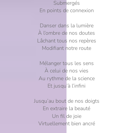
Submergés
En points de connexion
Danser dans la lumière
À l’ombre de nos doutes
Lâchant tous nos repères
Modifiant notre route
Mélanger tous les sens
À celui de nos vies
Au rythme de la science
Et jusqu’à l’infini
Jusqu’au bout de nos doigts
En extraire la beauté
Un fil de joie
Virtuellement bien ancré