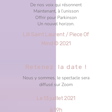
De nos voix qui résonnent
Maintenant, à l’unisson
Offrir pour Parkinson
Un nouvel horizon.
Lili Saint Laurent / Piece Of
Mind © 2021
Retenez la date !
Nous y sommes, le spectacle sera
diffusé sur Zoom
Le 13 juillet 2021
à 19h