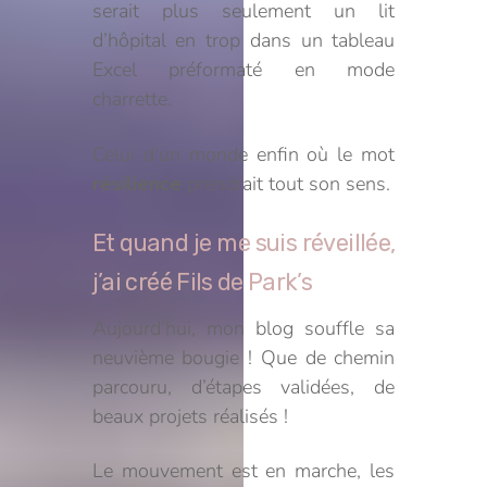
serait plus seulement un lit
d’hôpital en trop dans un tableau
Excel préformaté en mode
charrette.
Celui d’un monde enfin où le mot
résilience
prendrait tout son sens.
Et quand je me suis réveillée,
j’ai créé Fils de Park’s
Aujourd’hui, mon blog souffle sa
neuvième bougie ! Que de chemin
parcouru, d’étapes validées, de
beaux projets réalisés !
Le mouvement est en marche, les