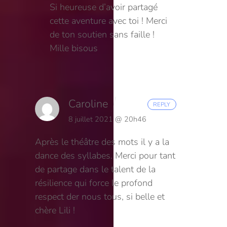
Si heureuse d’avoir partagé
cette aventure avec toi ! Merci
de ton soutien sans faille !
Mille bisous
Caroline
REPLY
8 juillet 2021 @ 20h46
Après le théâtre des mots il y a la
dance des syllabes. Merci pour tant
de partage dans le talent de la
résilience qui force le profond
respect der nous tous, si belle et
chère Lili !