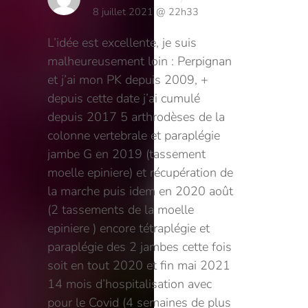
8 juillet 2021 @ 22h33
L’idée est excellente, je suis
malheureusement loin : Perpignan
et j’ai mon PK depuis 2009, +
depuis cette date j’ai cumulé
depuis 2017 5 arthrodèses de la
colonne vertebrale et paraplégie
jambe G en 2019 (tassement
moelle epiniere) et récupération de
la marche puis idem en 2020 août
(2 tassements de la moelle
epiniere ) encore tétraplégie et
paraplégie des 2 jambes cette fois
soit en tout 2020 et fin mai 2021
14 mois d’hospitalisation avec
pour le Covid (4 semaines de plus