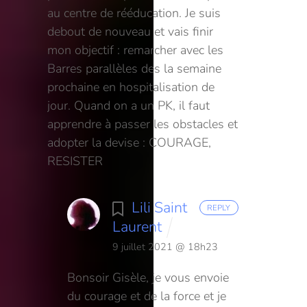
au centre de rééducation.
Je suis
debout de nouveau et vais finir
mon objectif : remarcher avec les
Barres parallèles des la semaine
prochaine en hospitalisation de
jour. Quand on a un PK, il faut
apprendre à passer les obstacles et
adopter la devise :
COURAGE,
RESISTER
Lili Saint
REPLY
Laurent
9 juillet 2021 @ 18h23
Bonsoir Gisèle, je vous envoie
du courage et de la force et je