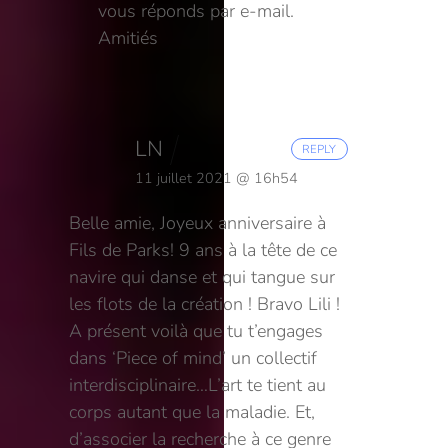
vous réponds par e-mail.
Amitiés
LN
REPLY
11 juillet 2021 @ 16h54
Belle amie,
Joyeux anniversaire à
Fils de Parks! 9 ans à la tête de ce
navire qui danse et qui tangue sur
les flots de la création ! Bravo Lili !
A présent voilà que tu t’engages
dans ‘Piece of mind’ un collectif
interdisciplinaire…L’art te tient au
corps autant que la maladie. Et,
d’associer la recherche à ce genre