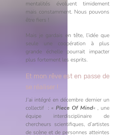
mentalités évoluent timidement
mais constamment. Nous pouvons
être fiers !
Mais je gardais en tête, l’idée que
seule une coopération à plus
grande échelle pourrait impacter
plus fortement les esprits.
Et mon rêve est en passe de
se réaliser !
J’ai intégré en décembre dernier un
collectif : «
Piece Of Mind
« , une
équipe interdisciplinaire de
chercheurs scientifiques, d’artistes
de scène et de personnes atteintes