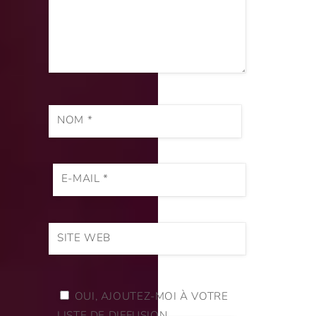
NOM
*
E-MAIL
*
SITE WEB
OUI, AJOUTEZ-MOI À VOTRE
LISTE DE DIFFUSION.