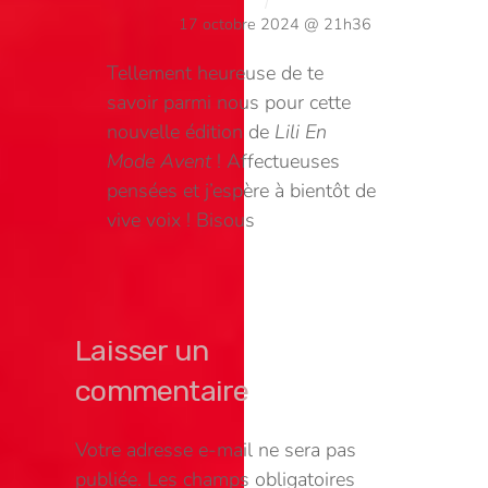
17 octobre 2024 @ 21h36
Tellement heureuse de te
savoir parmi nous pour cette
nouvelle édition de
Lili En
Mode Avent
! Affectueuses
pensées et j’espère à bientôt de
vive voix ! Bisous
Laisser un
commentaire
Votre adresse e-mail ne sera pas
publiée.
Les champs obligatoires