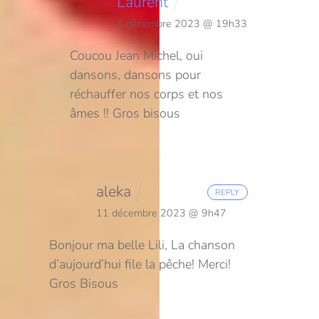
Laurent
4 décembre 2023 @ 19h33
Coucou Jean Michel, oui
dansons, dansons pour
réchauffer nos corps et nos
âmes !! Gros bisous
aleka
REPLY
11 décembre 2023 @ 9h47
Bonjour ma belle Lili,
La chanson
d’aujourd’hui file la pêche! Merci!
Gros Bisous