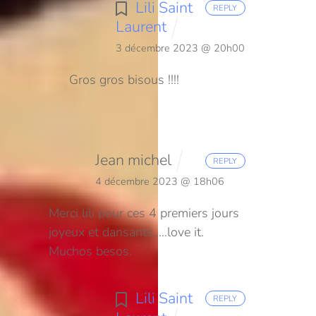
Lili Saint
REPLY
Laurent
3 décembre 2023 @ 20h00
Gros gros bisous !!!!
Jean michel
REPLY
4 décembre 2023 @ 18h06
Merci lili pour ces 4 premiers jours
joyeux et dansants,….love it.
Muchos besos.
Lili Saint
REPLY