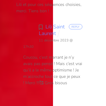
Lili et pour ces séquences choisies,
merci. Tiens bon !
Lili Saint
REPLY
Laurent
11 décembre 2023 @
17h30
Coucou, c’est marrant je n’y
avais pas pensé ! Mais c’est vrai
qu’il a le même optimisme ! Je
m’accroche tout ce que je peux
! Merci !!!🥰 Gros bisous