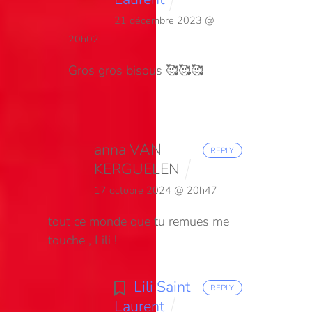
21 décembre 2023 @
20h02
Gros gros bisous 🥰🥰🥰
anna VAN
REPLY
KERGUELEN
17 octobre 2024 @ 20h47
tout ce monde que tu remues me
touche , Lili !
Lili Saint
REPLY
Laurent