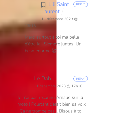
Lili Saint
REPLY
Laurent
11 décembre 2023 @
13h18
Merci surtout à toi ma belle
d’être là ! Siempre juntas! Un
beso enorme 🥰
Le Dab
REPLY
11 décembre 2023 @ 17h18
Je n’ai pas reconnu Arnaud sur la
moto ! Pourtant c’était bien sa voix
! Ça ne trompe pas…
Bisous à toi