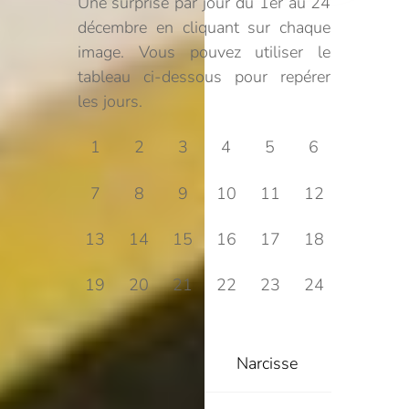
Une surprise par jour du 1er au 24
décembre en cliquant sur chaque
image.
Vous pouvez utiliser le
tableau ci-dessous pour repérer
les jours.
1
2
3
4
5
6
7
8
9
10
11
12
13
14
15
16
17
18
19
20
21
22
23
24
Confidence
Narcisse