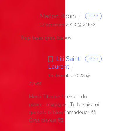
Marion Robin
REPLY
13 décembre 2023 @ 21h43
Trop beau
gros bisous
Lili Saint
REPLY
Laurent
13 décembre 2023 @
22h54
Merci Titoune ! Le son du
piano… magique ! Tu le sais toi
qui sais si bien l’amadouer 🙂
Gros bisous 🥰