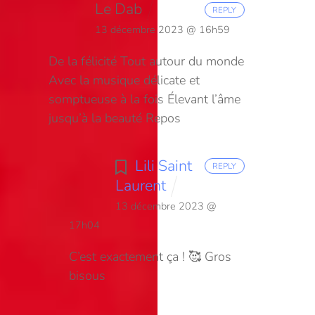
Le Dab
REPLY
13 décembre 2023 @ 16h59
De la félicité
Tout autour du monde
Avec la musique délicate et
somptueuse à la fois
Élevant l’âme
jusqu’à la beauté
Repos
Lili Saint
REPLY
Laurent
13 décembre 2023 @
17h04
C’est exactement ça ! 🥰 Gros
bisous