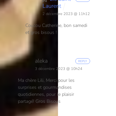
Laurent
2 décembre 2023 @ 11h12
Coucou Catherine, bon samedi
et gros bisous !
aleka
REPLY
3 décembre 2023 @ 10h24
Ma chère Lili,
Merci pour les
surprises et gourmandises
quotidiennes, pour le plaisir
partagé!
Gros Bisous