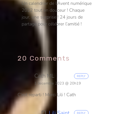
Un calendrier de l’Avent numérique
2022 tout en douceur ! Chaque
jour, une surprise ! 24 jours de
partage pour célébrer l’amitié !
20 Comments
Cath ML
REPLY
1 décembre 2023 @ 20h19
C’est reparti ! Merci Lili !
Cath
Lili Saint
REPLY