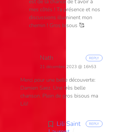
est de la chance de t’avoir à
mes côtés ! Ta présence et nos
discussions illuminent mon
chemin ! Gros bisous 🥰
Nath
REPLY
21 décembre 2023 @ 16h53
Merci pour une belle découverte:
Damien Saez. Une très belle
chanson. Plein de gros bisous ma
Lili!
Lili Saint
REPLY
Laurent