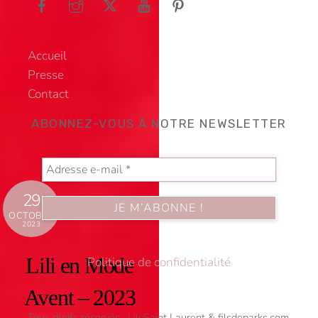
Top
Accueil
Presse
Contact
ABONNEZ-VOUS À NOTRE NEWSLETTER
29
OCTOBRE
2023
Lili en Mode
Politique de confidentialité
Avent – 2023
Tous droits réservés : Lili Saint Laurent & filsdeparks.com