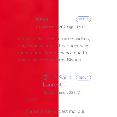
aleka
REPLY
18 décembre 2023 @ 11h32
Un vrai délice, tes dernières vidéos,
Lili, à voir, écouter et partager sans
modération.
Quelle chance que tu
sois là avec nous!
Gros Bisous
Lili Saint
REPLY
Laurent
18 décembre 2023 @
11h37
Ma belle Aleka, c’est moi qui