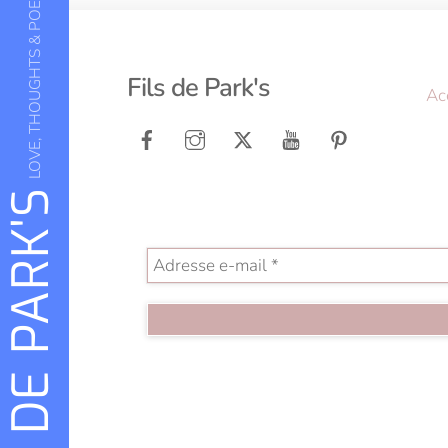
LOVE, THOUGHTS & POETRY
Fils de Park's
Ac
FILS DE PARK'S