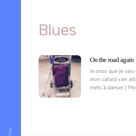
Skip
to
content
Menu
Blues
On the road again
Je crois que je vai
mon cafard s’en ail
mets à danser | Mo