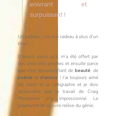
enivrant et
surpuissant !
Un cadeau… Un vrai cadeau à plus d’un
titre !
D’abord, parce qu’il m’a été offert par
des amis très proches et ensuite parce
que c’est époustouflant de
beauté
, de
poésie
et
d’amour
! J’ai toujours aimé
les livres et la calligraphie et je dois
reconnaître que le travail de Craig
Thompson m’a impressionné. Le
graphisme de ce livre relève du génie.