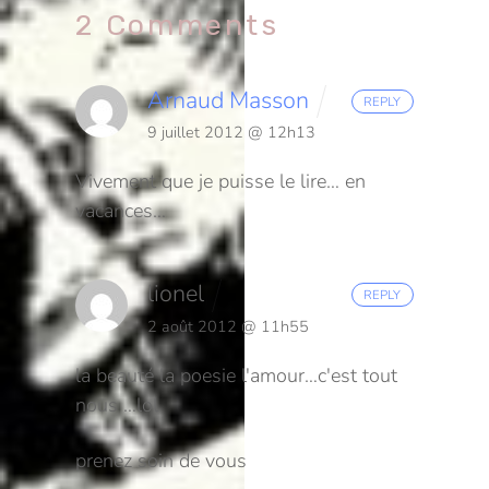
2 Comments
Arnaud Masson
REPLY
9 juillet 2012 @ 12h13
Vivement que je puisse le lire… en
vacances…
lionel
REPLY
2 août 2012 @ 11h55
la beauté la poesie l'amour…c'est tout
nous …lol
prenez soin de vous