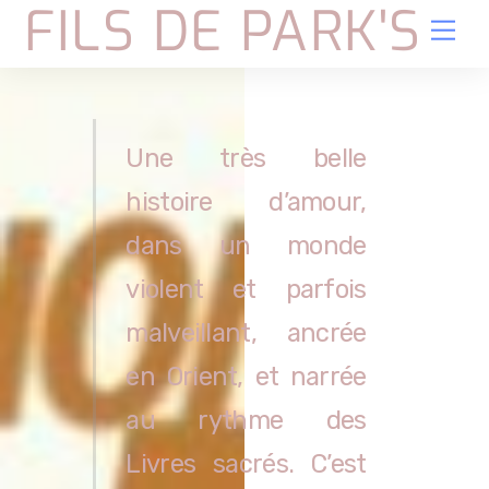
FILS DE PARK'S
Skip
Me
to
content
Une très belle
histoire d’amour,
dans un monde
violent et parfois
malveillant, ancrée
en Orient, et narrée
au rythme des
Livres sacrés. C’est