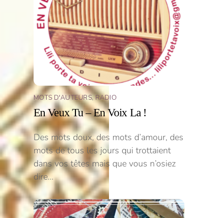
MOTS D'AUTEURS
,
RADIO
En Veux Tu – En Voix La !
Des mots doux, des mots d’amour, des
mots de tous les jours qui trottaient
dans vos têtes mais que vous n’osiez
dire…