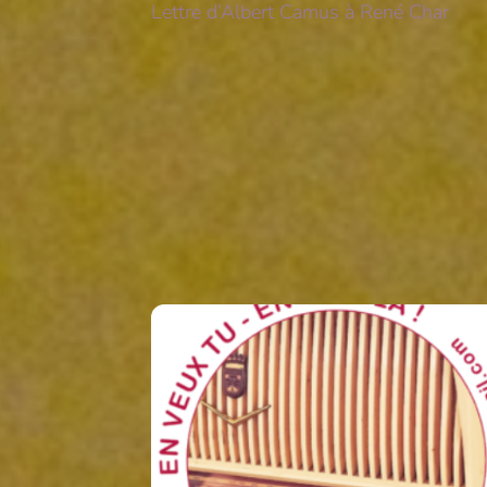
Lettre d’Albert Camus à René Char
Il y aura toujours
Related Posts