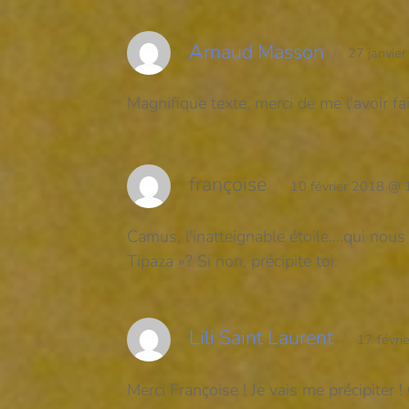
Arnaud Masson
27 janvie
Magnifique texte, merci de me l'avoir fai
françoise
10 février 2018 @
Camus, l'inatteignable étoile….qui nous
Tipaza »? Si non, précipite toi.
Lili Saint Laurent
17 févr
Merci Françoise ! Je vais me précipiter 