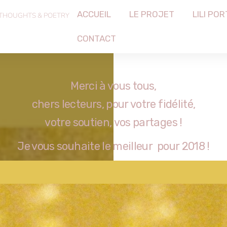
ACCUEIL
LE PROJET
LILI POR
 THOUGHTS & POETRY
CONTACT
Merci à vous tous,
chers lecteurs, pour votre fidélité,
votre soutien, vos partages !
Je vous souhaite le meilleur pour 2018 !