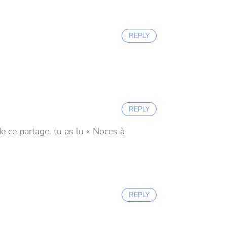
REPLY
REPLY
e ce partage. tu as lu « Noces à
REPLY