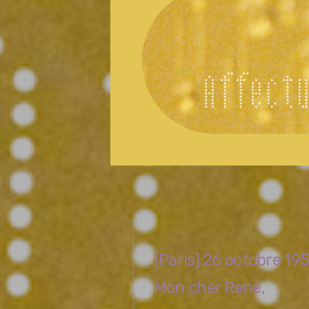
[Paris] 26 octobre 195
Mon cher René,