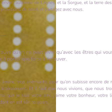
envie l’automne de Lagnes, et la Sorgue, et la terre des A
 provisions de soleil et partagez avec nous.
—–
e trouve qu’on ne peut vivre qu’avec les êtres qui vo
e à porter que forte à éprouver.
rop amère, trop anémiante, pour qu’on subisse encore de 
 littéralement. Et il faut que nous vivions, que nous trou
insi que je suis votre ami, j’aime votre bonheur, votre 
ont on est sûr, toujours.