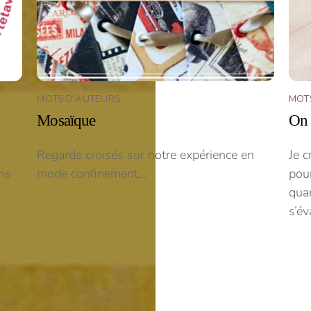
MOTS D'AUTEURS
MOT
Mosaïque
On 
Regards croisés sur notre expérience en
Je c
ans
mode confinement…
pour
qua
s’é