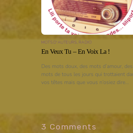
MOTS D'AUTEURS
,
RADIO
En Veux Tu – En Voix La !
Des mots doux, des mots d’amour, des
mots de tous les jours qui trottaient d
vos têtes mais que vous n’osiez dire…
3 Comments