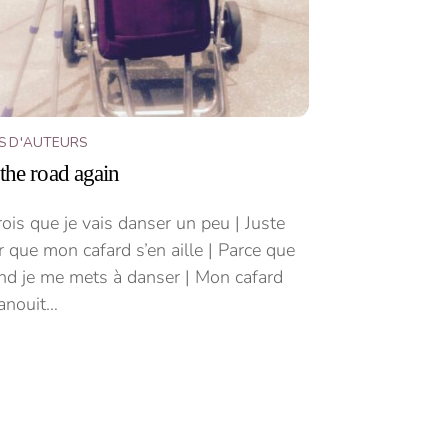
S D'AUTEURS
the road again
rois que je vais danser un peu | Juste
 que mon cafard s’en aille | Parce que
nd je me mets à danser | Mon cafard
vanouit…