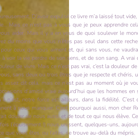
ureusement. D’avoir expulsé ce livre m’a laissé tout vide
ude… Mais ce n’est pas à vous que je peux apprendre cel
vous aider. Mais il y a en vous de quoi soulever le mo
vez du moins que vous n’êtes pas seul dans cette rech
 pour ceux qui vous aiment et, qui sans vous, ne vaudra
 voir la vie perdre de son sens, et de son sang. A vrai di
uleur de vivre. Mais ce n’est pas vrai, c’est la douleur de
us, sans deux ou trois êtres que je respecte et chéris, 
as assez dit cela, mais ce n’est pas au moment où je 
d’occasions d’amitié vraie aujourd’hui que les hommes en 
il n’est, notre force est ailleurs, dans la fidélité. C’es
iennent à nous manquer. C’est pourquoi aussi, mon cher R
it douter de nous aussi et de tout ce qui nous élève. Cette
rfois l’épuisement !) nous unissent, quelques-uns, aujourd
 ce que vous êtes, ou faites, se trouve au-delà du mépris.