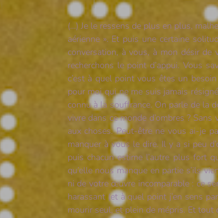
(…) Je le ressens de plus en plus, malhe
aérienne ». Et puis une certaine solit
conversation, à vous, à mon désir de 
recherchons le point d’appui. Vous sa
c’est à quel point vous êtes un besoin
pour moi qui ne me suis jamais résigné à
connu à la souffrance. On parle de la do
vivre dans ce monde d’ombres ? Sans vo
aux choses. Peut-être ne vous ai-je p
manquer à vous le dire. Il y a si peu 
puis chacun estime l’autre plus fort qu’
qu’elle nous manque en partie s’ils v
ni de votre œuvre incomparable : ce sera
harassant (et à quel point j’en sens pa
mourir seul, et plein de mépris. Et tout