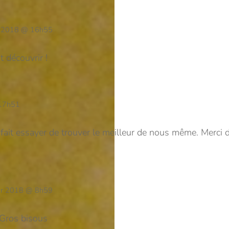
r 2018 @ 16h55
t découvrir !
 17h51
 fait essayer de trouver le meilleur de nous même. Merci d
ier 2018 @ 8h59
! Gros bisous