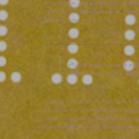
Revenez bien vite, en tous cas. Je vous 
Paris a déjà sa gueule de cancer. Faites
Très affectueusement à vous.
A. C.
—————————————————
Plus je vieillis et plus j
d’une affection aussi légèr
La vie d’aujourd’hui est trop dure, t
aime. À la fin, on mourrait de chagrin,
fondent une joie, la joie. Mais c’est a
voudrais être pour vous le compagnon d