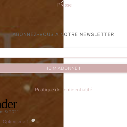
Back
Presse
To
Top
ABONNEZ-VOUS À NOTRE NEWSLETTER
Politique de confidentialité
ader
.com © 2021
e
,
Optimisme
1