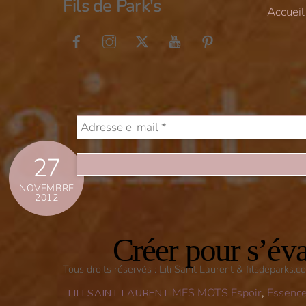
Fils de Park's
Accueil
27
NOVEMBRE
2012
Créer pour s’év
Tous droits réservés : Lili Saint Laurent & filsdeparks
MES MOTS
Espoir
,
Essenc
LILI SAINT LAURENT