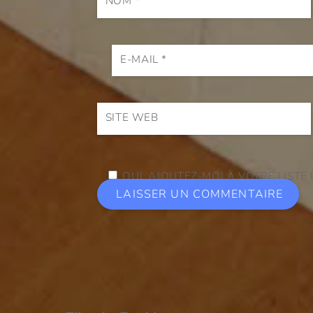
NOM
*
E-MAIL
*
SITE WEB
OUI, AJOUTEZ-MOI À VOTRE LISTE 