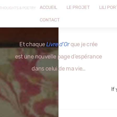
ACCUEIL
LE PROJET
LILI POR
 THOUGHTS & POETRY
CONTACT
Et chaque
Livre d’Or
que je crée
est une nouvelle page d’espérance
dans celui de ma vie…
e
If