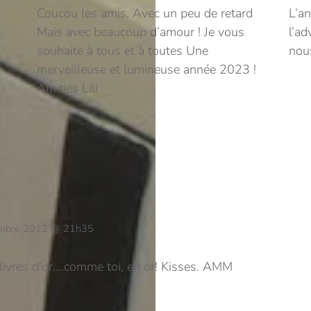
Coucou les amis, Avec un peu de retard
L’a
e
Mais avec beaucoup d’amour ! Je vous
l’ad
souhaite à tous et à toutes Une
nous
merveilleuse et lumineuse année 2023 !
Amitiés Lili
mbre 2012 @ 21h35
 livres d'or….comme toi, en or! Kisses. AMM