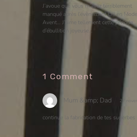
J’avoue que vous m’avez terriblement
manqué après l’évènement Lili en Mod
Avent… J’aime tellement cette période
d’ébullition joyeuse…
1 Comment
Mum &amp; Dad
27 nove
continue la fabrication de tes superbes