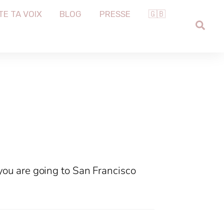
TE TA VOIX
BLOG
PRESSE
🇬🇧
SEA
 you are going to San Francisco