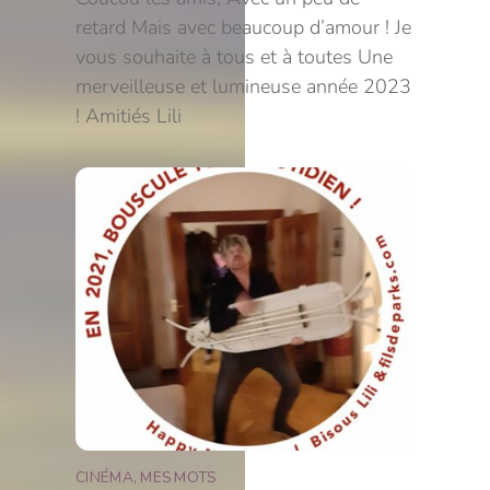
retard Mais avec beaucoup d’amour ! Je
vous souhaite à tous et à toutes Une
merveilleuse et lumineuse année 2023
! Amitiés Lili
CINÉMA
,
MES MOTS