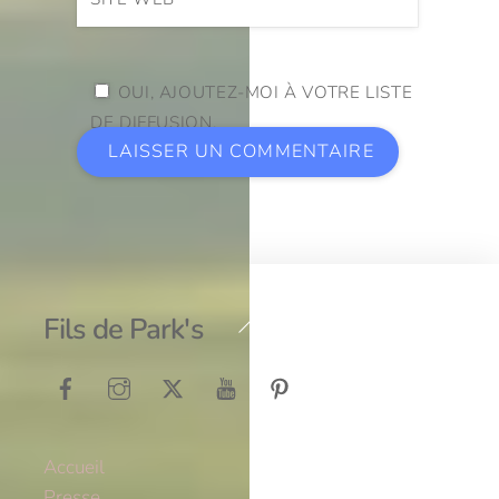
OUI, AJOUTEZ-MOI À VOTRE LISTE
DE DIFFUSION.
Back
Fils de Park's
To
Top
Accueil
Presse