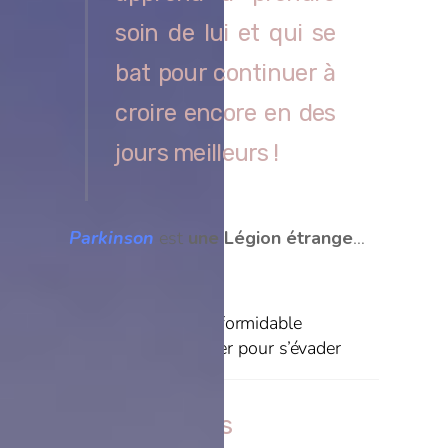
soin de lui et qui se
bat pour continuer à
croire encore en des
jours meilleurs !
Parkinson
est
une Légion étrange
…
Alexis HK est formidable
Créer pour s’évader
Related Posts