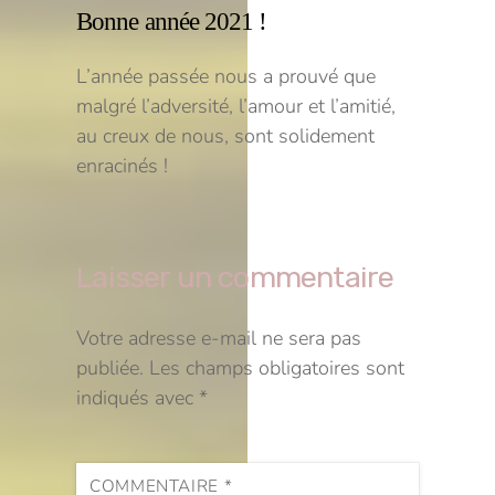
Bonne année 2021 !
L’année passée nous a prouvé que
malgré l’adversité, l’amour et l’amitié,
au creux de nous, sont solidement
enracinés !
Laisser un commentaire
Votre adresse e-mail ne sera pas
publiée.
Les champs obligatoires sont
indiqués avec
*
COMMENTAIRE
*