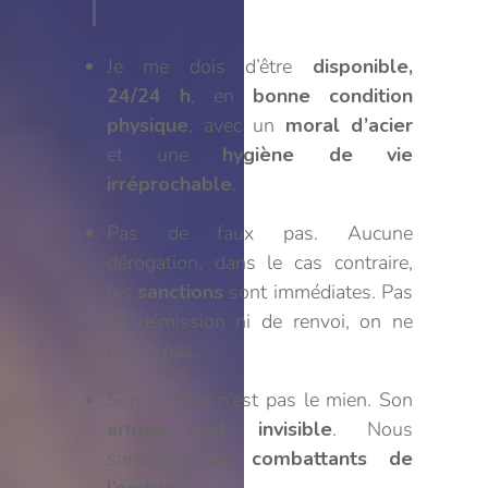
Je me dois d’être
disponible,
24/24 h
, en
bonne condition
physique
, avec un
moral d’acier
et une
hygiène de vie
irréprochable
.
Pas de faux pas. Aucune
dérogation, dans le cas contraire,
les
sanctions
sont immédiates. Pas
de démission ni de renvoi, on ne
résilie pas.
Son combat n’est pas le mien. Son
armée est invisible
. Nous
sommes
les combattants de