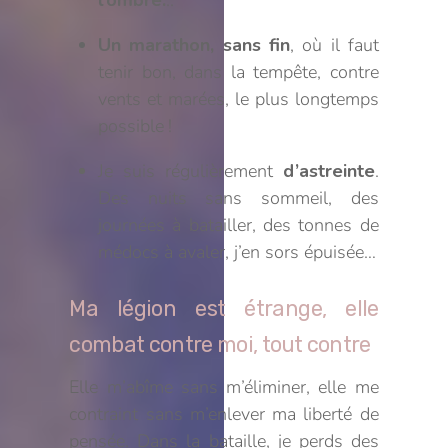
l’ombre.
..
Un marathon, sans fin
, où il faut
tenir bon, dans la tempête, contre
vents et marées, le plus longtemps
possible !
Je suis régulièrement
d’astreinte
.
Des nuits sans sommeil, des
journées à batailler, des tonnes de
médocs à avaler, j’en sors épuisée…
Ma légion est étrange, elle
combat contre moi, tout contre
Elle m’abîme sans m’éliminer, elle me
contraint sans m’enlever ma liberté de
pensée. Dans la bataille, je perds des