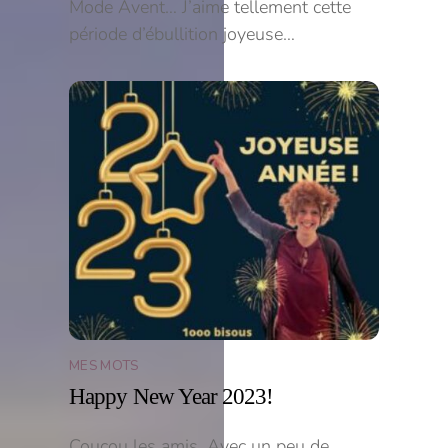
Mode Avent… J’aime tellement cette
période d’ébullition joyeuse…
MES MOTS
Happy New Year 2023!
Coucou les amis, Avec un peu de