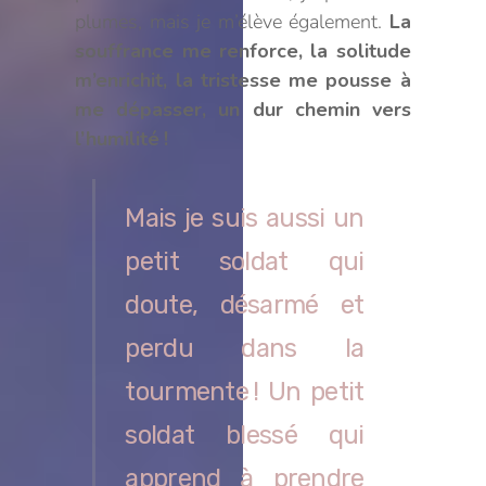
plumes, mais je m’élève également.
La
souffrance me renforce, la solitude
m’enrichit, la tristesse me pousse à
me dépasser, un dur chemin vers
l’humilité !
Mais je suis aussi un
petit soldat qui
doute, désarmé et
perdu dans la
tourmente ! Un petit
soldat blessé qui
apprend à prendre