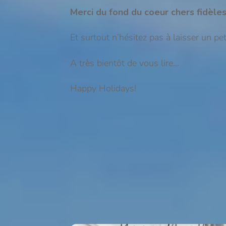
Merci du fond du coeur chers fidèles 
Et surtout n’hésitez pas à laisser un pe
A très bientôt de vous lire…
Happy Holidays!
Feel free to be happy! 🇪🇸 
Related Posts