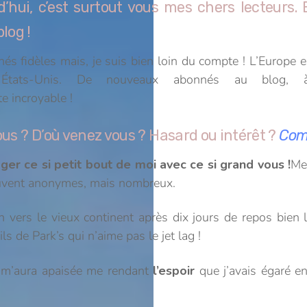
d’hui, c’est surtout vous mes chers lecteurs.
log !
nnés fidèles mais, je suis bien loin du compte ! L’Europe
s États-Unis. De nouveaux abonnés au blo
te incroyable !
ous ? D’où venez vous ? Hasard ou intérêt ?
Com
ger ce si petit bout de moi avec ce si grand vous !
Mer
souvent anonymes, mais nombreux.
in vers le vieux continent après dix jours de repos bie
s de Park’s qui n’aime pas le jet lag !
 m’aura apaisée me rendant
l’espoir
que j’avais égaré e