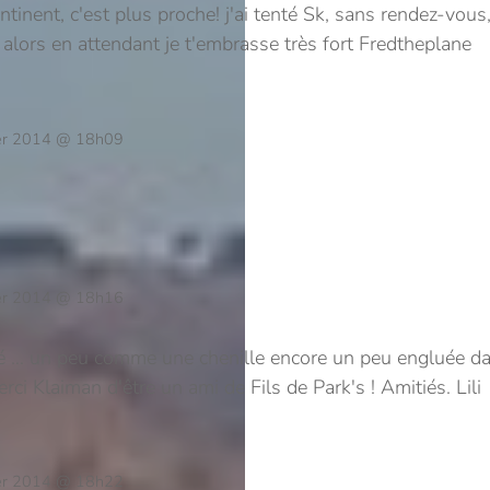
ntinent, c'est plus proche! j'ai tenté Sk, sans rendez-vous,
 alors en attendant je t'embrasse très fort Fredtheplane
ier 2014 @ 18h09
ier 2014 @ 18h16
ité … un peu comme une chenille encore un peu engluée da
erci Klaiman d'être un ami de Fils de Park's ! Amitiés. Lili
ier 2014 @ 18h22