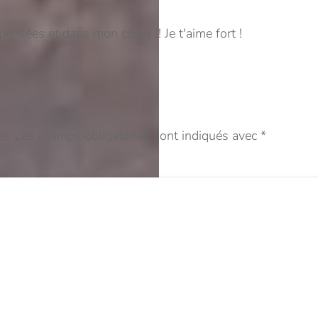
pensées et dans mon coeur !! Je t'aime fort !
e.
Les champs obligatoires sont indiqués avec
*