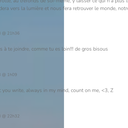
te, au tréfonds de soi-même, y laisser ce qui n'a plus li
dera vers la lumière et nous fera retrouver le monde, no
3 @ 21h36
as à te joindre, comme tu es loin!!! de gros bisous
3 @ 1h09
you write, always in my mind, count on me, <3, Z
3 @ 22h32