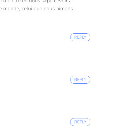
eu d'être en nous. Apercevoir à
tre monde, celui que nous aimons.
REPLY
REPLY
REPLY