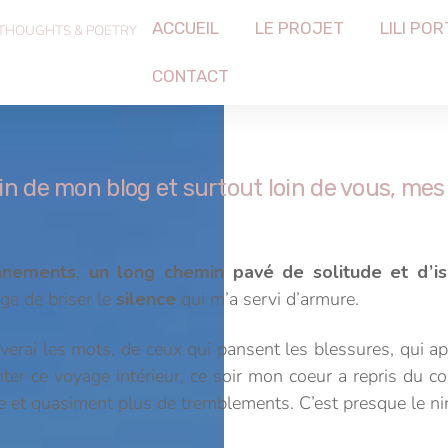
ACCUEIL
LE PROJET
LILI POR
 THOUGHTS & POETRY
CONTACT
oin de mon blog et surtout loin de vous, mes
nnements
,
un long chemin pavé de solitude et d’i
ge de briser le
silence
qui m’a servi d’armure.
verai les mots, de ceux qui pansent les blessures, qui ap
ter ce voyage intérieur, ce soir mon coeur a repris du c
e et quasiment plus de tremblements. C’est presque le n