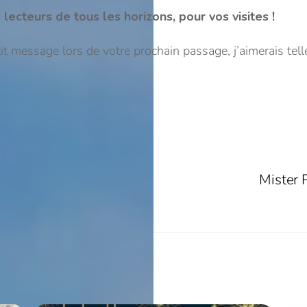
lecteurs de tous les horizons, pour vos visites !
tit message lors de votre prochain passage, j’aimerais tel
🇷 🇬🇧
Mister 