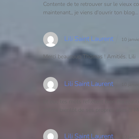
Contente de te retrouver sur le vieux co
maintenant,, je viens d'ouvrir ton blog…
Lili Saint Laurent
10 janv
Merci beaucoup Thomas ! Amitiés. Lili
Lili Saint Laurent
10 janv
Et oui, tes mots reflètent bien ma réal
volera bientôt de ses propres ailes !!! M
Lili Saint Laurent
10 janv