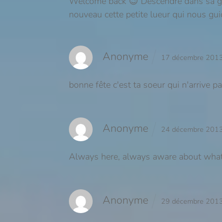
Welcome back 😉 Descendre dans sa grot
nouveau cette petite lueur qui nous gui
Anonyme
17 décembre 201
bonne fête c'est ta soeur qui n'arrive p
Anonyme
24 décembre 201
Always here, always aware about what 
Anonyme
29 décembre 201