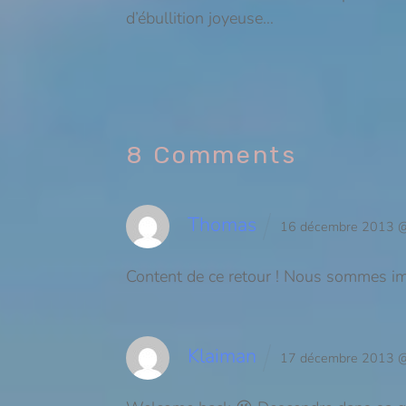
d’ébullition joyeuse…
8 Comments
Thomas
16 décembre 2013 
Content de ce retour ! Nous sommes imp
Klaiman
17 décembre 2013 