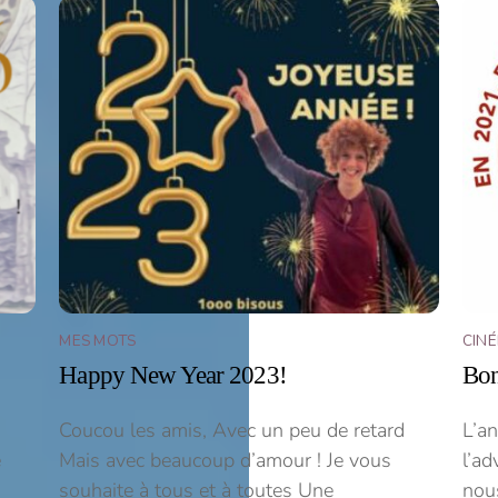
MES MOTS
CIN
Happy New Year 2023!
Bon
Coucou les amis, Avec un peu de retard
L’a
e
Mais avec beaucoup d’amour ! Je vous
l’ad
souhaite à tous et à toutes Une
nous