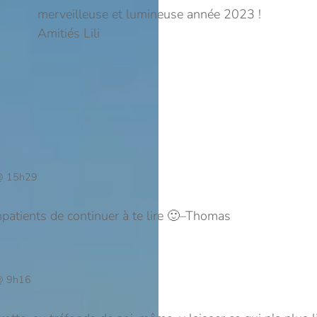
merveilleuse et lumineuse année 2023 !
Amitiés Lili
@ 15h29
atients de continuer à te lire 🙂
–Thomas
@ 9h16