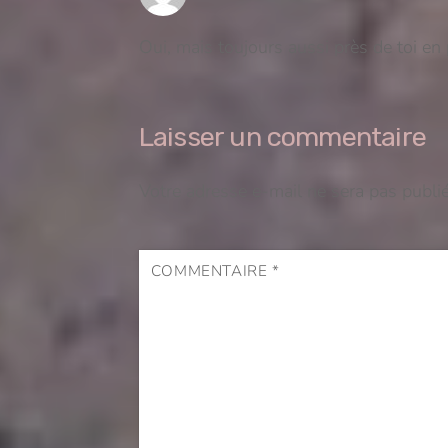
Oui, mais toujours aussi près de toi en 
Laisser un commentaire
Votre adresse e-mail ne sera pas publié
COMMENTAIRE
*