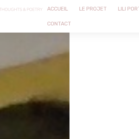
ACCUEIL
LE PROJET
LILI POR
 THOUGHTS & POETRY
CONTACT