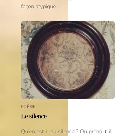
façon atypique…
POÉSIE
Le silence
Qu’en est-il du silence ? Où prend-t-il