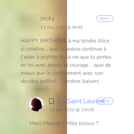
nicky
REPLY
13 mai 2020 @ 8h45
HAPPY BIRTHDAY à ma tendre Alice
si créative ..
que la poésie continue à
t’aider à profiter de la vie que tu portes
en toi avec amour et courage ..
quoi de
mieux que le confinement avec son
doudou préféré …
tendres baisers
Lili Saint Laurent
REPLY
13 mai 2020 @ 10h36
Merci Maman ? Mille bisous ?