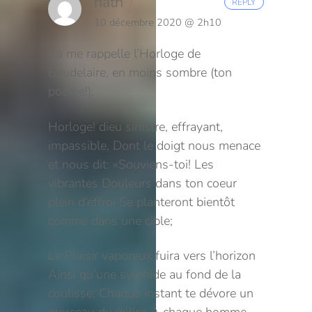
nath
REPLY
10 décembre 2020 @ 2h10
Ça me rappelle l’Horloge de
Baudelaire, en moins sombre (ton
poème!):
Horloge! dieu sinistre, effrayant,
impassible,
Dont le doigt nous menace
et nous dit: «Souviens-toi!
Les
vibrantes Douleurs dans ton coeur
plein d’effroi
Se planteront bientôt
comme dans une cible;
Le Plaisir vaporeux fuira vers l’horizon
Ainsi qu’une sylphide au fond de la
coulisse;
Chaque instant te dévore un