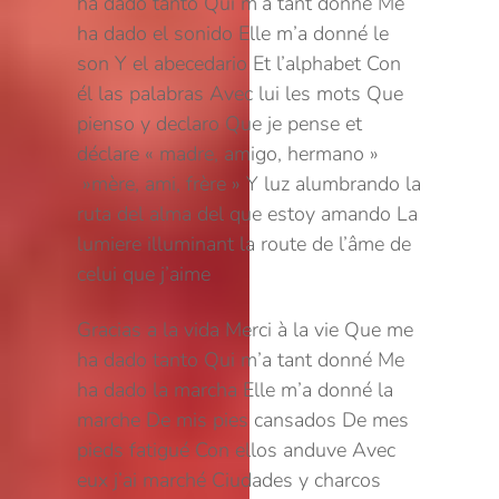
ha dado tanto
Qui m’a tant donné
Me
ha dado el sonido
Elle m’a donné le
son
Y el abecedario
Et l’alphabet
Con
él las palabras
Avec lui les mots
Que
pienso y declaro
Que je pense et
déclare
« madre, amigo, hermano »
»mère, ami, frère »
Y luz alumbrando la
ruta del alma del que estoy amando
La
lumiere illuminant la route de l’âme de
celui que j’aime
Gracias a la vida
Merci à la vie
Que me
ha dado tanto
Qui m’a tant donné
Me
ha dado la marcha
Elle m’a donné la
marche
De mis pies cansados
De mes
pieds fatigué
Con ellos anduve
Avec
eux j’ai marché
Ciudades y charcos