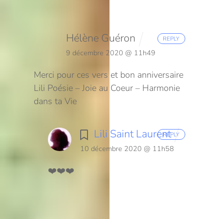
Hélène Guéron
REPLY
9 décembre 2020 @ 11h49
Merci pour ces vers et bon anniversaire
Lili
Poésie – Joie au Coeur – Harmonie
dans ta Vie
Lili Saint Laurent
REPLY
10 décembre 2020 @ 11h58
❤️❤️❤️