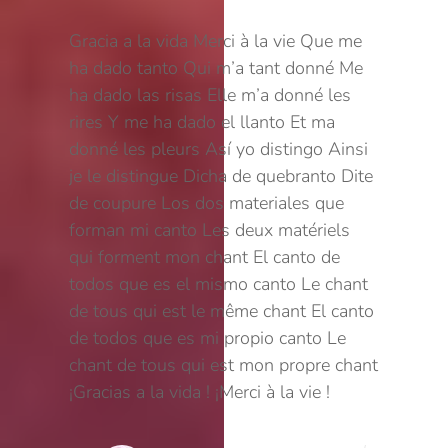
Gracia a la vida
Merci à la vie
Que me
ha dado tanto
Qui m’a tant donné
Me
ha dado las risas
Elle m’a donné les
rires
Y me ha dado el llanto
Et ma
donné les pleurs
Así yo distingo
Ainsi
je le distingue
Dicha de quebranto
Dite
de coupure
Los dos materiales que
forman mi canto
Les deux matériels
qui forment mon chant
El canto de
todos que es el mismo canto
Le chant
de tous qui est le même chant
El canto
de todos que es mi propio canto
Le
chant de tous qui est mon propre chant
¡Gracias a la vida !
¡Merci à la vie !