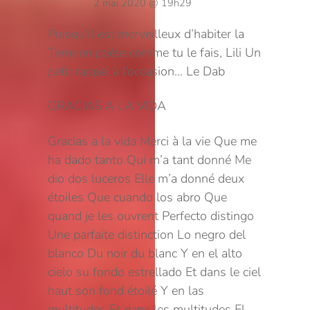
2 mai 2020 @ 19h29
Puisqu’il est merveilleux d’habiter la
Terre en poète comme tu le fais, Lili
Un
petit rappel à l’occasion…
Le Dab
GRACIAS A LA VIDA
Gracias a la vida
Merci à la vie
Que me
ha dado tanto
Qui m’a tant donné
Me
dio dos luceros
Elle m’a donné deux
étoiles
Que cuando los abro
Que
quand je les ouvrent
Perfecto distingo
Une parfaite distinction
Lo negro del
blanco
Du noir du blanc
Y en el alto
cielo su fondo estrellado
Et dans le ciel
haut son fond étoilé
Y en las
multitudes
Et dans les multitudes
El