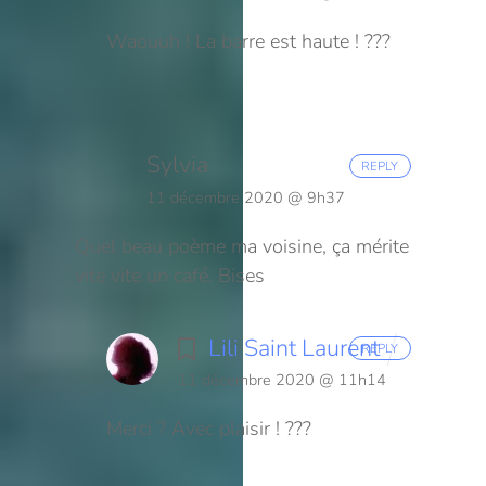
Waouuh ! La barre est haute ! ???
Sylvia
REPLY
11 décembre 2020 @ 9h37
Quel beau poème ma voisine, ça mérite
vite vite un café. Bises
Lili Saint Laurent
REPLY
11 décembre 2020 @ 11h14
Merci ? Avec plaisir ! ???