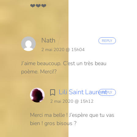
❤️❤️❤️
Nath
REPLY
2 mai 2020 @ 15h04
J’aime beaucoup. C’est un très beau
poème. Merci!?
Lili Saint Laurent
REPLY
2 mai 2020 @ 15h12
Merci ma belle ! J’espère que tu vas
bien ! gros bisous ?