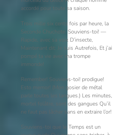
morceau du délice
À chaque homme
accordé pour toute sa saison.
Trois mille six cents fois par heure, la
Seconde
Chuchote: Souviens-toi! —
Rapide, avec sa voix
D’insecte,
Maintenant dit: Je suis Autrefois,
Et j’ai
pompé ta vie avec ma trompe
immonde!
Remember! Souviens-toi! prodigue!
Esto memor!
(Mon gosier de métal
parle toutes les langues.)
Les minutes,
mortel folâtre, sont des gangues
Qu’il
ne faut pas lâcher sans en extraire l’or!
Souviens-toi que le Temps est un