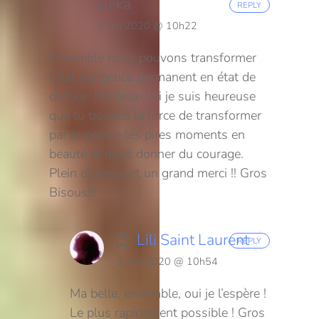
aleka
REPLY
3 mai 2020 @ 10h22
Ensemble nous pouvons transformer
l’état d’urgence permanent en état de
chance. Ma belle Lili je suis heureuse
que tu trouves la force de transformer
par ta poésie les pires moments en
beauté et nous donner du courage.
Plein d’amour et un grand merci !!
Gros
Bisous!!!
Lili Saint Laurent
REPLY
3 mai 2020 @ 10h54
Ma belle, ensemble, oui je l’espère !
Le plus rapidement possible ! Gros