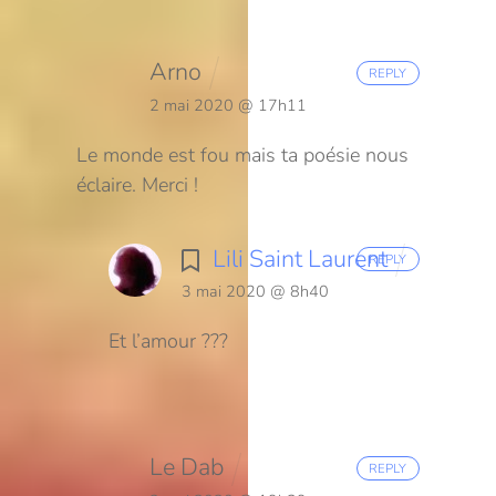
Arno
REPLY
2 mai 2020 @ 17h11
Le monde est fou mais ta poésie nous
éclaire. Merci !
Lili Saint Laurent
REPLY
3 mai 2020 @ 8h40
Et l’amour ???
Le Dab
REPLY