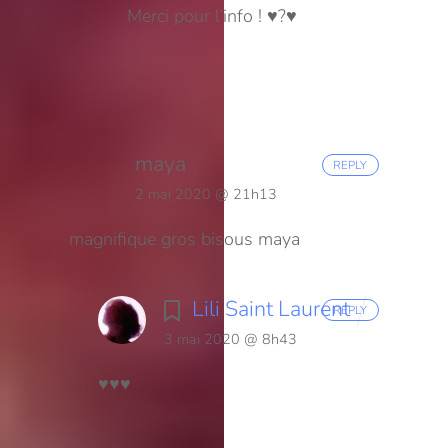
Merci pour l’info ! ♥️?♥️
maya
REPLY
2 mai 2020 @ 21h13
magnifique
gros bisous
maya
Lili Saint Laurent
REPLY
3 mai 2020 @ 8h43
♥️♥️♥️