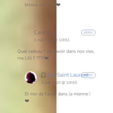
bisous et merci ❤️
Caroline
REPLY
3 mai 2020 @ 10h51
Quel cadeau ? de t avoir dans nos vies,
ma Lilli !! ????❤️
Lili Saint Laurent
REPLY
3 mai 2020 @ 10h55
Et moi de t’avoir dans la mienne !
❤️