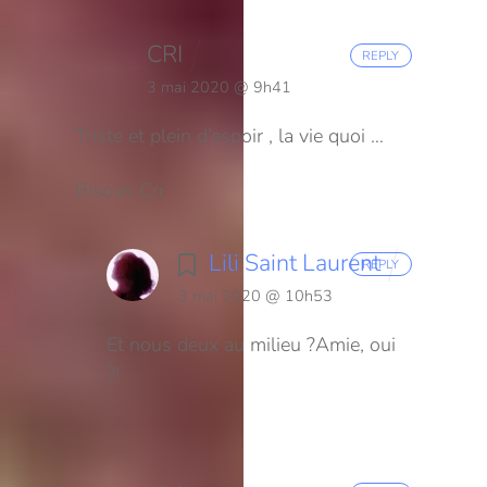
CRI
REPLY
3 mai 2020 @ 9h41
Triste et plein d’espoir , la vie quoi …
Bisous
Cri
Lili Saint Laurent
REPLY
3 mai 2020 @ 10h53
Et nous deux au milieu ?Amie, oui
?!