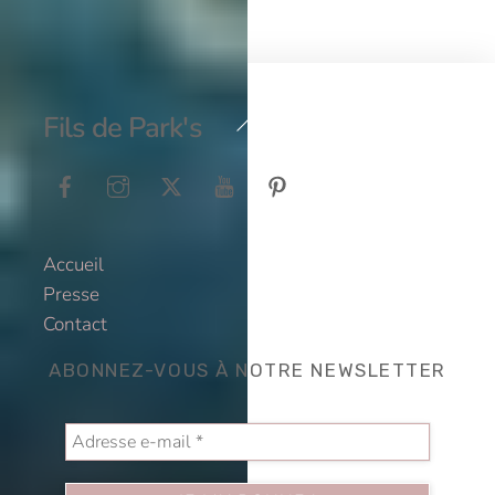
Back
Fils de Park's
To
Top
Accueil
Presse
Contact
ABONNEZ-VOUS À NOTRE NEWSLETTER