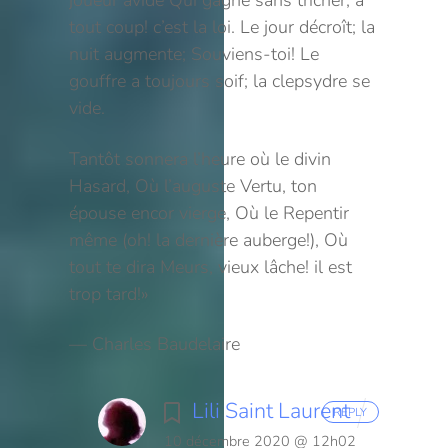
joueur avide
Qui gagne sans tricher, à
tout coup! c’est la loi.
Le jour décroît; la
nuit augmente; Souviens-toi!
Le
gouffre a toujours soif; la clepsydre se
vide.
Tantôt sonnera l’heure où le divin
Hasard,
Où l’auguste Vertu, ton
épouse encor vierge,
Où le Repentir
même (oh! la dernière auberge!),
Où
tout te dira Meurs, vieux lâche! il est
trop tard!»
— Charles Baudelaire
Lili Saint Laurent
REPLY
10 décembre 2020 @ 12h02