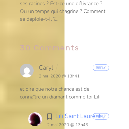
ses racines ? Est-ce une délivrance ?
Ou un temps qui chagrine ? Comment
se déploie-t-il ?…
30 Comments
Caryl
REPLY
2 mai 2020 @ 13h41
et dire que notre chance est de
connaître un diamant comme toi Lili
Lili Saint Laurent
REPLY
2 mai 2020 @ 13h43