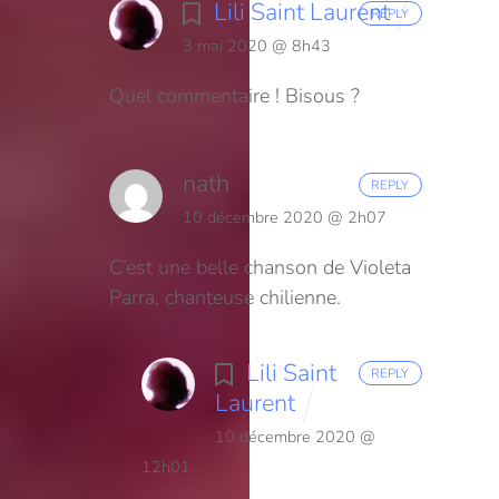
Lili Saint Laurent
REPLY
3 mai 2020 @ 8h43
Quel commentaire ! Bisous ?
nath
REPLY
10 décembre 2020 @ 2h07
C’est une belle chanson de Violeta
Parra, chanteuse chilienne.
Lili Saint
REPLY
Laurent
10 décembre 2020 @
12h01