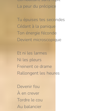
La peur du précipice
Tu épuises tes secondes
Cédant à la panique
Ton énergie féconde
Devient microscopique
Et ni les larmes
Ni les pleurs
Freinent ce drame
Rallongent les heures
Devenir fou
À en crever
Tordre le cou
Au balancier