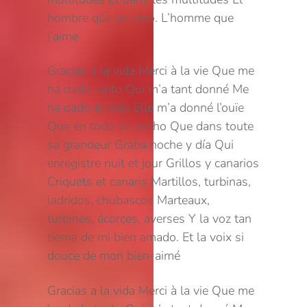
hombre que yo amo.
L’homme que
j’aime
Gracias a la vida
Merci à la vie
Que me
ha dado tanto
Qui m’a tant donné
Me
ha dado el oído
Elle m’a donné l’ouïe
Que en todo su ancho
Que dans toute
sa grandeur
Graba noche y día
Qui
enregistre nuit et jour
Grillos y canarios
Criquets et canaris
Martillos, turbinas,
ladridos, chubascos
Marteaux,
turbines, écorces, averses
Y la voz tan
tierna de mi bien amado.
Et la voix si
douce de mon bien-aimé
Gracias a la vida
Merci à la vie
Que me