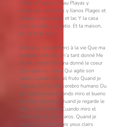
Villes et flaques d’eau
Playas y
desiertos, montañas y llanos
Plages et
déssert, montagnes et lac
Y la casa
tuya, tu calle y tu patio.
Et ta maison,
ta rue et ta cour
Gracias a la vida
Merci à la vie
Que ma
ha dado tanto
Qui m’a tant donné
Me
dio el corazón
Elle ma donné le coeur
Que agita su marco
Qui agite son
cadre
Cuando miro el fruto
Quand je
regarde le fruit
Del cerebro humano
Du
cerveau humain
Cuando miro el bueno
tan lejos del malo
Quand je regarde le
bien si loin du mal
Cuando miro el
fondo de tus ojos claros.
Quand je
regarde le fond de tes yeux clairs