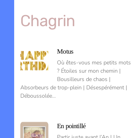
Skip
to
Chagrin
content
Menu
Motus
Où êtes-vous mes petits mots
? Étoiles sur mon chemin |
Bousilleurs de chaos |
Absorbeurs de trop-plein | Désespérément |
Déboussolée…
En pointillé
Partir juste avant l’An | Un