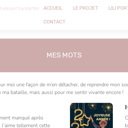
ACCUEIL
LE PROJET
LILI POR
 THOUGHTS & POETRY
CONTACT
MES MOTS
pour moi une façon de m’en détacher, de reprendre mon so
 ma bataille, mais aussi pour me sentir vivante encore !
H
lement manqué après
C
J’aime tellement cette
b