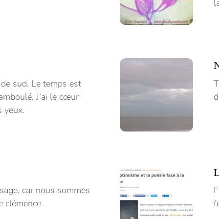
l
N
us de sud. Le temps est
T
amboulé. J’ai le cœur
d
s yeux.
L
essage, car nous sommes
F
re clémence.
f