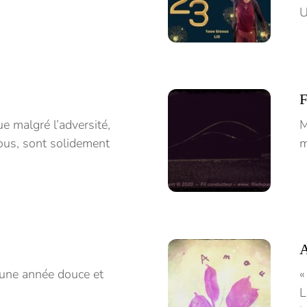
U
F
e malgré l’adversité,
M
nous, sont solidement
m
 une année douce et
«
L