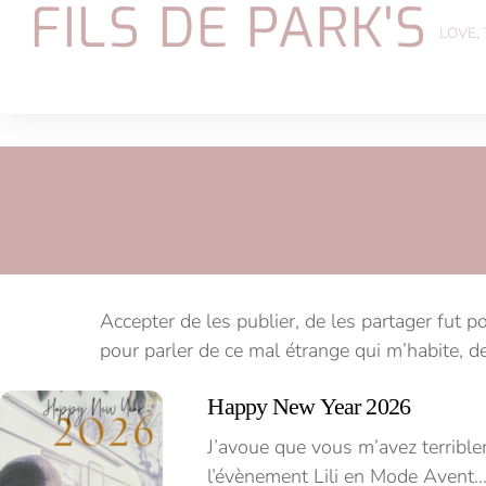
FILS DE PARK'S
Skip
LOVE,
to
content
Accepter de les publier, de les partager fut 
pour parler de ce mal étrange qui m’habite, de
Happy New Year 2026
J’avoue que vous m’avez terrib
l’évènement Lili en Mode Avent… 