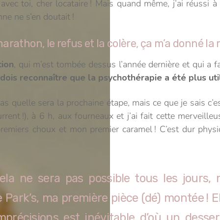
vec toi, cher locataire ! Mais quand même, j’ai réussi à 
ne ne s’en doutait !
arathon, le refus et la colère, ça m’a donné la 
tion
, qui m’est tombée dessus l’année dernière et qui a f
 dois reconnaître que la psychothérapie a été plus uti
s quelle sera la prochaine étape, mais ce que je sais c’
rent !), à 6 h, aux fourneaux et j’ai fait cette merveilleus
 premiers choux et mon premier caramel ! C’est dur physi
ela ne sera pas possible tous les jours, 
 Park’s, ma première pièce (dé) montée ! E
mprécisions est inévitable d’où un desser