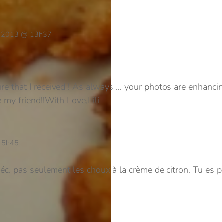
er 2013 @ 13h37
ure that I received ! As always … your photos are enhanc
my friend!!
With Love,
Lili
 15h45
éc. pas seulement les choux à la crème de citron. Tu es pa