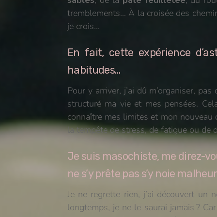
tremblements… À la croisée des chemin
je crois…
En fait, cette expérience d’
habitudes…
Pour y arriver, j’ai dû m’organiser, pas
structuré ma vie et mes pensées. Cel
connaître mes limites et mon nouveau cor
la tempête de stress, de fatigue ou de
Je suis masochiste, me direz-vo
ne s’y prête pas s’y noie malhe
Je ne regrette rien, j’ai découvert un 
longtemps, je ne le saurai jamais ? Ca