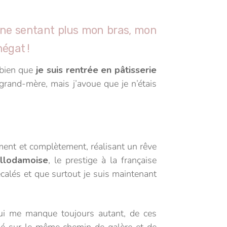
e, ne sentant plus mon bras, mon
égat !
s bien que
je suis rentrée en pâtisserie
rand-mère, mais j’avoue que je n’étais
ent et complètement, réalisant un rêve
llodamoise
, le prestige à la française
décalés et que surtout je suis maintenant
qui me manque toujours autant, de ces
né sur le même chemin de galère et de