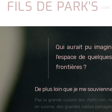
FILS DE PARK'S
Skip
LOVE,
to
content
Qui aurait pu imagi
l’espace de quelques
frontières ?
De plus loin que je me souvienne, 
Pas la grande cuisine des chefs non, m
en cuisine, des grandes tables partagées