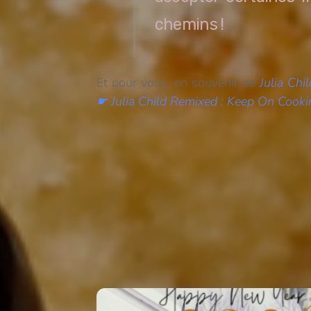
chemins !
Et pour vous, en souvenir de
Julia Chil
☛
Julia Child Remixed : Keep On Cook
Happy New Year 2013! Invictu
Related Posts