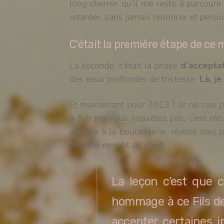
long chemin qu’il me reste à parcourir a
retarder, sans jamais renoncer et person
C’était la première étape de ce m
La seconde, c’était la phase
d’accepta
des eaux profondes de tristesse.
Là, je
Et maintenant pour 2013 ? Je ne sais pa
à 5 h (ne vous inquiétez pas, c’est récur
apprise à la boulangerie, réalisé mes
cela me remplit de joie !!
La leçon c’est que c
hommage à ce Fils de
accepter certaines i