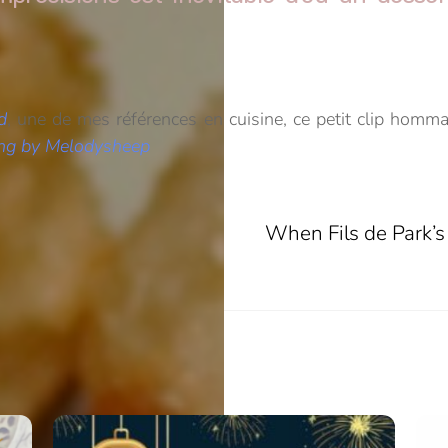
d
, une de mes références en cuisine, ce petit clip homm
ing by Melodysheep
s !
When Fils de Park’s