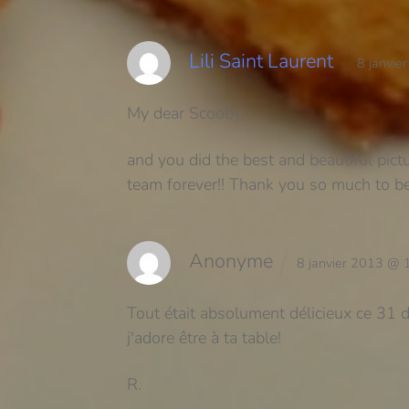
Lili Saint Laurent
8 janvi
My dear Scooby,
and you did the best and beautiful pict
team forever!!
Thank you so much to be 
Anonyme
8 janvier 2013 @
Tout était absolument délicieux ce 31 d
j'adore être à ta table!
R.