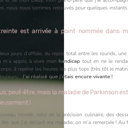
s, nous nous sommes retrouvés pour quelques instants et
astreinte est arrivée à point nommée dans m
 deux jours d’affilée, du repos total entre les rounds, u
a m’a appris à vivre mon
handicap
tout en ne le renda
ps, à repérer les heures les plus tops (très tôt le matin,
 douleurs…
J’ai réalisé que j’étais encore vivante !
us, peut-être, mais la maladie de Parkinson es
ureusement !
nouveau monde, celui de la précision culinaire, des desse
r dès que j’ai déclaré ma maladie, on m’a remerciée ! Au 