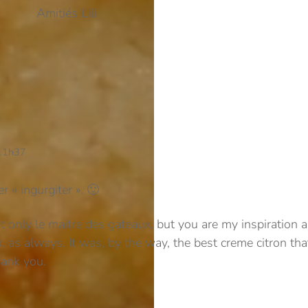
Amitiés Lili
 11h37
r « ingurgiter ». 🙂
ot only le maitre des gateaux, but you are my inspiration 
d, as always.
It was, by the way, the best creme citron tha
hank you.