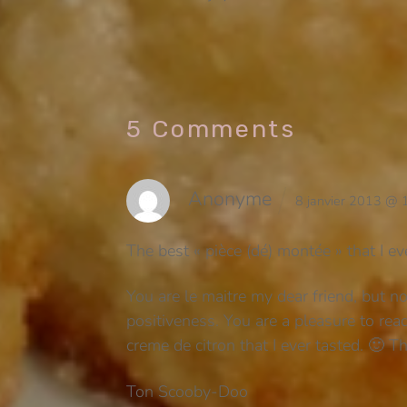
5 Comments
Anonyme
8 janvier 2013 @
The best « pièce (dé) montée » that I eve
You are le maitre my dear friend, but n
positiveness. You are a pleasure to rea
creme de citron that I ever tasted. 🙂 T
Ton Scooby-Doo