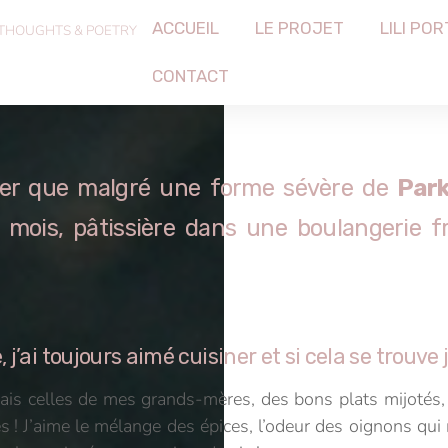
ACCUEIL
LE PROJET
LILI POR
 THOUGHTS & POETRY
CONTACT
ner que malgré une forme sévère de
Park
 mois, pâtissière dans une boulangerie f
j’ai toujours aimé cuisiner et si cela se trouve j
ais celles de mes grands-mères, des bons plats mijotés, 
 ! J’aime le mélange des épices, l’odeur des oignons qui 