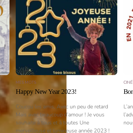
MES MOTS
CIN
Happy New Year 2023!
Bon
Coucou les amis, Avec un peu de retard
L’a
e
Mais avec beaucoup d’amour ! Je vous
l’ad
souhaite à tous et à toutes Une
nous
merveilleuse et lumineuse année 2023 !