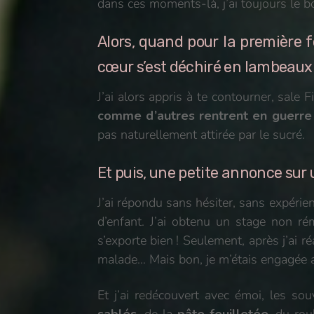
dans ces moments-là, j’ai toujours le bo
Alors, quand pour la première f
cœur s’est déchiré en lambeaux 
J’ai alors appris à te contourner, sale F
comme d’autres rentrent en guerre 
pas naturellement attirée par le sucré.
Et puis, une petite annonce su
J’ai répondu sans hésiter, sans expérie
d’enfant. J’ai obtenu un stage non 
s’exporte bien ! Seulement, après j’ai r
malade… Mais bon, je m’étais engagée alo
Et j’ai redécouvert avec émoi, les s
sablés
, de la
pâte feuilletée
, du ro