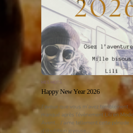
MES MOTS
Happy New Year 2026
J’avoue que vous m’avez terriblement
manqué après l’évènement Lili en Mod
Avent… J’aime tellement cette période
d’ébullition joyeuse…