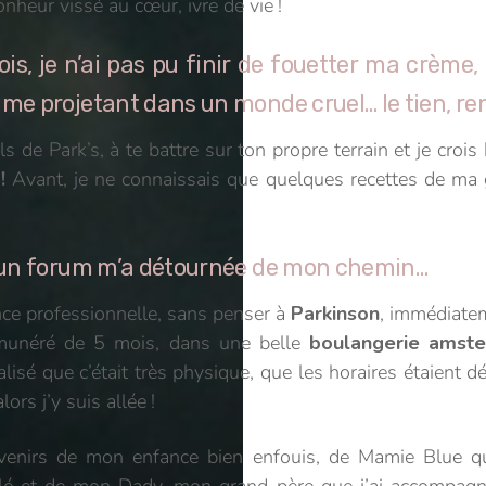
nheur vissé au cœur, ivre de vie !
ois, je n’ai pas pu finir de fouetter ma crèm
me projetant dans un monde cruel… le tien, ren
ils de Park’s, à te battre sur ton propre terrain et je croi
!
Avant, je ne connaissais que quelques recettes de ma g
r un forum m’a détournée de mon chemin…
nce professionnelle, sans penser à
Parkinson
, immédiatem
rémunéré de 5 mois, dans une belle
boulangerie amste
éalisé que c’était très physique, que les horaires étaient 
rs j’y suis allée !
ouvenirs de mon enfance bien enfouis, de Mamie Blue 
ulé et de mon Dady, mon grand-père que j’ai accompag