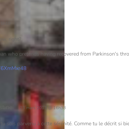
15h10
ow, right?
oman who pretends having recovered from Parkinson's thr
AY6XmMxr48
stine
23 mars 2013 @ 16h38
 tu sois parvenu à cette sérénité.
Comme tu le décrit si bien