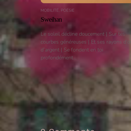
MOBILITÉ
,
POÉSIE
Sweihan
Le soleil décline doucement | Sur tes
courbes généreuses | Et ses rayons d’or
d’argent | Se fondent en toi
profondément…