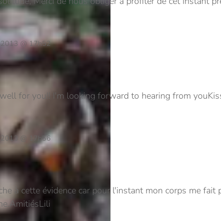
solitude,
Merci de nous obliger à profiter de cet instant pr
 2013 @ 17h52
well for you!!
I'm looking forward to hearing from you
Kis
 2013 @ 17h56
oche à cette évidence car pour l'instant mon corps me fait
ne.
Amitiés
Lili