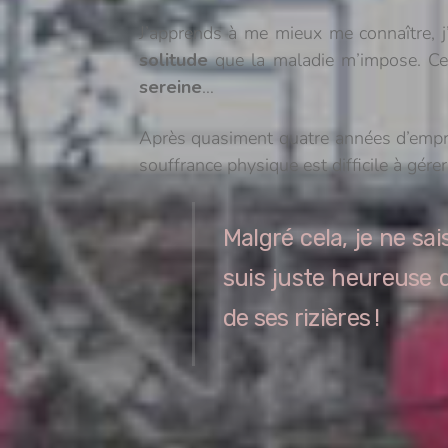
J’apprends à me mieux me connaître, j’
solitude
que la maladie m’impose. Ce q
sereine
…
Après quasiment quatre années d’empri
souffrance physique est difficile à gér
Malgré cela, je ne sa
suis juste heureuse d
de ses rizières !
First week in Vietnam 🇬🇧