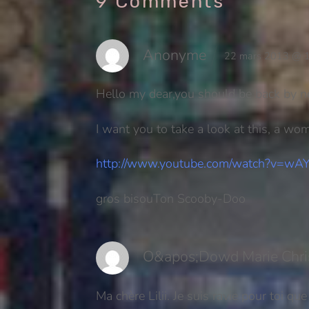
9 Comments
Anonyme
22 mars 2013 @ 
Hello my dear,
you should be back by n
I want you to take a look at this, a w
http://www.youtube.com/watch?v=w
gros bisou
Ton Scooby-Doo
O&apos;Dowd Marie Chri
Ma chère Lilii.
Je suis ravie pour toi que