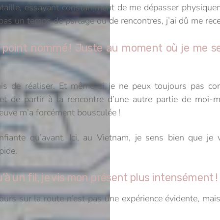
ataille, essayant constamment de me dépasser physiquem
 pas un temps de partage ou de rencontres, j’ai dû me rec
à point nommé ! Juste au moment où je me sen
is de réaliser. Et même si je ne peux toujours pas co
 de partir à la rencontre d’une autre partie de moi-m
reuve m’a forcément bousculée !
iante qu’avant. Ici, au Vietnam, je sens bien que je 
pide.
’à un fil, je vis mon présent plus intensément !
jours sur la route n’est pas une expérience évidente, mais 