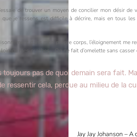
essaie de trouver un moyen de concilier mon désir de vi
ue je ressens est difficile à décrire, mais en tous les
sonnement dans mon propre corps, l’éloignement me rend 
er loin de mes proches… On ne fait d’omelette sans casser
is toujours pas de quoi demain sera fait. Ma
e ressentir cela, perdue au milieu de la c
Jay Jay Johanson – A 