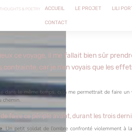
ACCUEIL
LE PROJET
LILI POR
 THOUGHTS & POETRY
CONTACT
ieux ce voyage, il me fallait bien sûr prend
s contrainte, car je n’en voyais que les effet
que dans le même temps, cela me permettrait de faire un 
du chemin.
 de faire ce périple avant, durant les trois der
e
. Un petit soldat de l’ombre confronté violemment à l