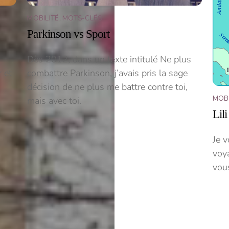
MOBILITÉ
,
MOTS-CLÉS
Parkinson vs Sport
Dès 2012, dans un texte intitulé Ne plus
 et
combattre Parkinson, j’avais pris la sage
décision de ne plus me battre contre toi,
MOBI
mais avec toi.
Lil
Je 
voy
vou