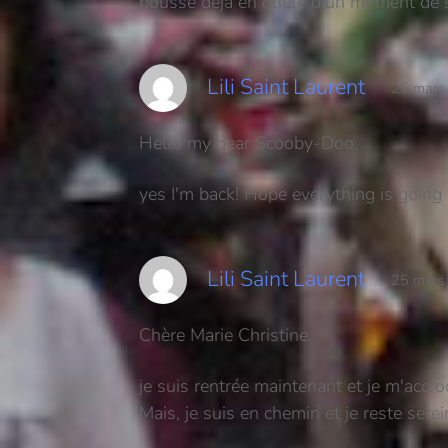
pousse déjà en quète d'un moment de 
Lili Saint Laurent
25 mars
Hello my dear Scooby-Doo,
yes I'm back! Hope everything is going 
Lili Saint Laurent
25 mars
Chère Marie Christine,
je suis rentrée maintenant et je m'accr
Mais, je suis en chemin et je reste serei