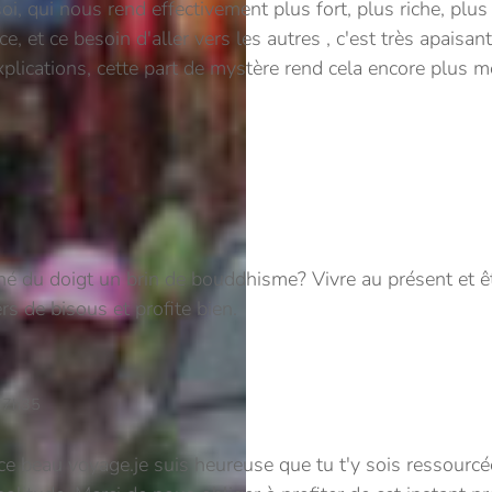
oi, qui nous rend effectivement plus fort, plus riche, plus
et ce besoin d'aller vers les autres , c'est très apaisan
explications, cette part de mystère rend cela encore plus m
ché du doigt un brin de bouddhisme? Vivre au présent et ê
ers de bisous et profite bien.
17h35
 ce beau voyage.
je suis heureuse que tu t'y sois ressourc