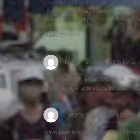
ressenti que l'on a au plus profond de s
Tout nous semble devenu d'une évidence, 
crois qu'il ne faut pas trop chercher d'
Marie Christine.
nath
24 mars 2013 @ 15h52
Hey, bravo belle Malice. Aurais-tu tou
que ça dure, je te le souhaite. Des milli
Anonyme
25 mars 2013 @ 
bravo pour avoir eu le courage de faire