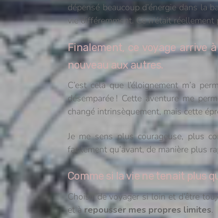
dépensé beaucoup d’énergie dans la b
vie différemment. Ce n’était réellement
Finalement, ce voyage arrive 
nouveau aux autres.
C’est cela que l’éloignement m’a perm
désemparée ! Cette aventure me permet
changé intrinsèquement, mais cette ép
Je me sens plus courageuse, plus conf
facilement qu’avant, de manière plus ra
Comme si la vie ne tenait plus qu
Choisir de voyager si loin et d’être tou
et à
repousser mes propres limites
.