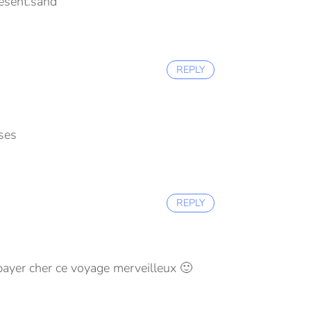
ésent.
sand
REPLY
ses
REPLY
 payer cher ce voyage merveilleux 🙂