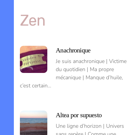
Skip
to
Zen
content
Menu
Anachronique
Je suis anachronique | Victime
du quotidien | Ma propre
mécanique | Manque d’huile,
c’est certain…
Altea por supuesto
Une ligne d’horizon | Univers
sans repère | Comme une