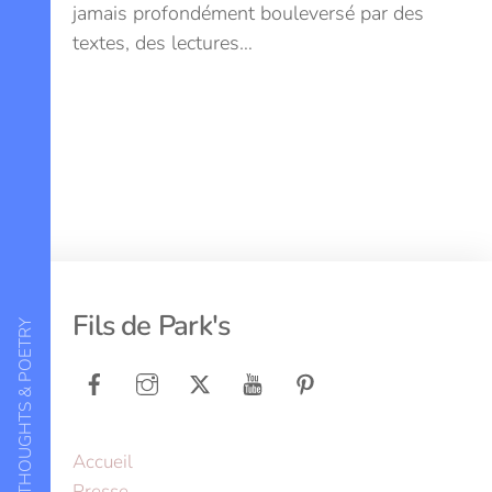
jamais profondément bouleversé par des
textes, des lectures…
Back
Fils de Park's
LOVE, THOUGHTS & POETRY
To
Top
Accueil
Presse