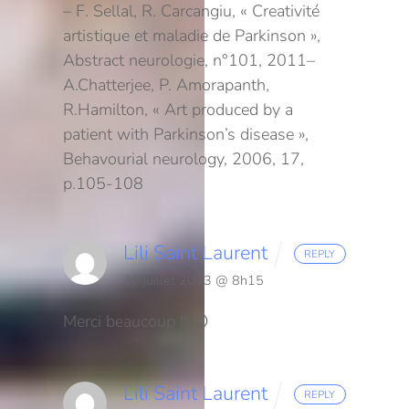
– F. Sellal, R. Carcangiu, « Creativité
artistique et maladie de Parkinson »,
Abstract neurologie, n°101, 2011
–
A.Chatterjee, P. Amorapanth,
R.Hamilton, « Art produced by a
patient with Parkinson’s disease »,
Behavourial neurology, 2006, 17,
p.105-108
Lili Saint Laurent
REPLY
20 juillet 2013 @ 8h15
Merci beaucoup !! 😉
Lili Saint Laurent
REPLY