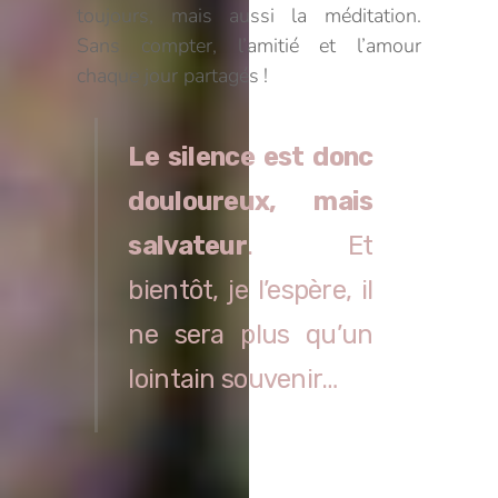
toujours, mais aussi la méditation.
Sans compter, l’amitié et l’amour
chaque jour partagés !
Le silence est donc
douloureux, mais
salvateur
. Et
bientôt, je l’espère, il
ne sera plus qu’un
lointain souvenir…