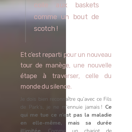
colle aux baskets
comme un bout de
scotch !
Et c’est reparti pour un nouveau
tour de manège, une nouvelle
étape à traverser, celle du
monde du silence.
Je dois bien reconnaître qu’avec ce Fils
de Park’s, je ne m’ennuie jamais !
Ce
qui me tue ce n’est pas la maladie
en elle-même, mais sa durée
illimitée.
Comme un chariot de