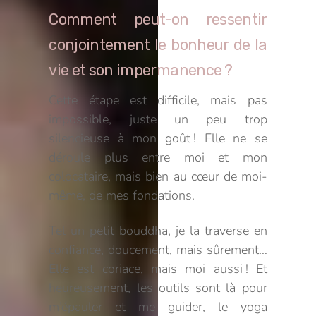
Comment peut-on ressentir
conjointement le bonheur de la
vie et son impermanence ?
Cette étape est difficile, mais pas
impossible, juste un peu trop
silencieuse à mon goût ! Elle ne se
déroule plus entre moi et mon
colocataire, mais bien au cœur de moi-
même, de mes fondations.
Tel un petit bouddha, je la traverse en
confiance, doucement, mais sûrement…
Elle est coriace, mais moi aussi ! Et
heureusement, les outils sont là pour
m’épauler et me guider, le yoga