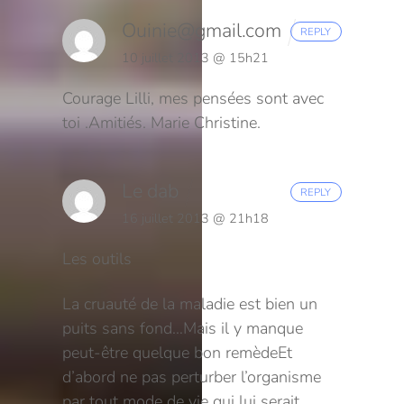
Ouinie@gmail.com
REPLY
10 juillet 2013 @ 15h21
Courage Lilli, mes pensées sont avec
toi .
Amitiés.
Marie Christine.
Le dab
REPLY
16 juillet 2013 @ 21h18
Les outils
La cruauté de la maladie est bien un
puits sans fond…
Mais il y manque
peut-être quelque bon remède
Et
d’abord ne pas perturber l’organisme
par tout mode de vie qui lui serait