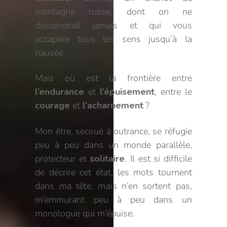
montagne russe, dont on ne
descendrait jamais et qui vous
accapare tous les sens jusqu’à la
nausée.
Mais où est la frontière entre
l’endurance
et
l’épuisement
, entre le
courage
et
l’acharnement
?
Mon être, secoué à outrance, se réfugie
peu à peu dans un monde parallèle,
protecteur et
solitaire
. Il est si difficile
de décrire cet état, les mots tournent
dans ma tête, mais n’en sortent pas,
m’emmurant peu à peu dans un
monologue qui m’épuise.