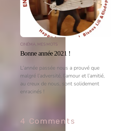
CINÉMA
,
MES MOTS
Bonne année 2021 !
L’année passée nous a prouvé que
malgré l’adversité, l’amour et l’amitié,
au creux de nous, sont solidement
enracinés !
4 Comments