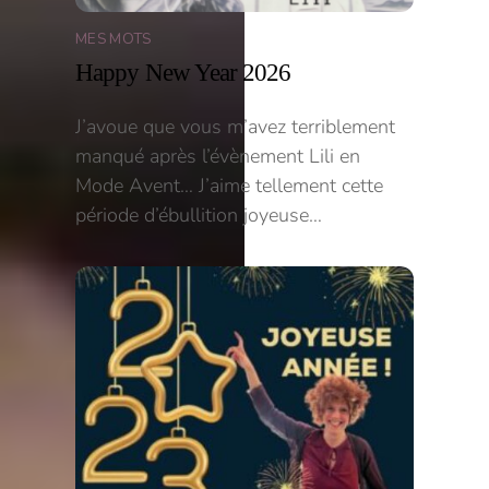
MES MOTS
Happy New Year 2026
J’avoue que vous m’avez terriblement
manqué après l’évènement Lili en
Mode Avent… J’aime tellement cette
période d’ébullition joyeuse…