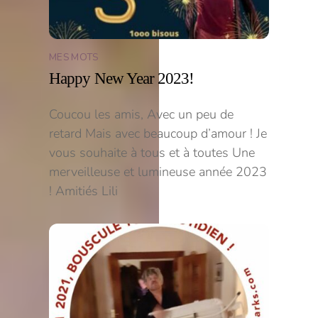
MES MOTS
Happy New Year 2023!
Coucou les amis, Avec un peu de
retard Mais avec beaucoup d’amour ! Je
vous souhaite à tous et à toutes Une
merveilleuse et lumineuse année 2023
! Amitiés Lili