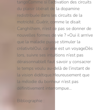
tango
Comme si l’activation des circuits
du plaisir libérait de la dopamine
redistribuée dans les circuits de la
motricité…
Guérir, comme le disait
Canghilhem, n’est ce pas se donner de
nouvelles formes de vie ? »
Oui il arrrive
que la maladie puisse stimuler la
créativité
Oui, car elle est un voyage
Dès
lors, suivre ses intuitions n’est pas
déraisonnable
Il faut savoir y consacrer
le temps voulu au-delà de l’instant de
la vision éidétique.
Heureusement que
la mélodie du bonheur n’est pas
définitivement interrompue…
Bibliographie :