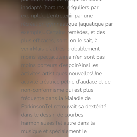
inadapté (horaires irréguliers par
exemple)…
L’entretenir par une
récréation gymnastique (aquatique par
exemple)…
Certains remèdes, et des
plus efficaces, sont, on le sait, à
venir
Mais d’autres probablement
moins spectaculaires n’en sont pas
moins porteurs d’espoir
Ainsi les
activités artistiques nouvelles
Une
activité créatrice pétrie d’audace et de
non-conformisme qui est plus
fréquente dans la Maladie de
Parkinson
Tel retrouvait sa dextérité
dans le dessin de courbes
harmonieuses
Tel autre dans la
musique et spécialement le