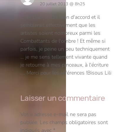
20 juillet 2013 @ 8h25
Cher Dab,
je suis bien d'accord et il
semblerait effectivement que les
artistes soient nombreux parmi les
Combattants de l'ombre ! Et même si
parfois, je peine un peu techniquement
… je me sens tellement vivante quand
je retourne à mes pinceaux, à l'écriture
….
Merci pour les références !
Bisous
Lili
Laisser un commentaire
Votre adresse e-mail ne sera pas
publiée.
Les champs obligatoires sont
indiqués avec
*