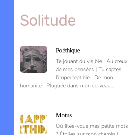
Skip
to
Solitude
content
Menu
Poéthique
Te jouant du visible | Au creux
de mes pensées | Tu captes
l’imperceptible | De mon
humanité | Pluguée dans mon cerveau…
Motus
Où êtes-vous mes petits mots
? Étoiles sur mon chemin |