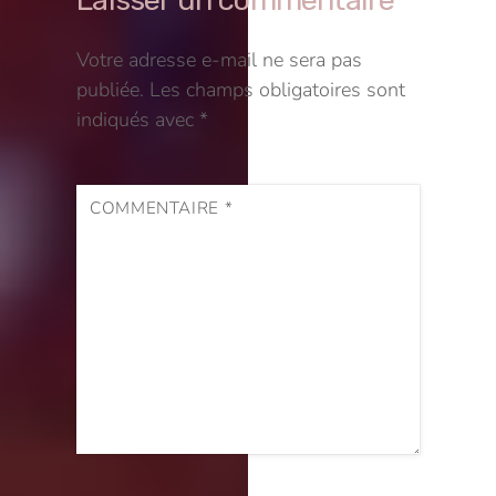
Votre adresse e-mail ne sera pas
publiée.
Les champs obligatoires sont
indiqués avec
*
COMMENTAIRE
*