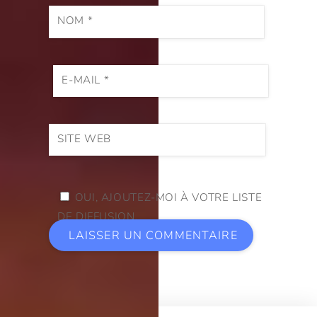
NOM
*
E-MAIL
*
SITE WEB
OUI, AJOUTEZ-MOI À VOTRE LISTE
DE DIFFUSION.