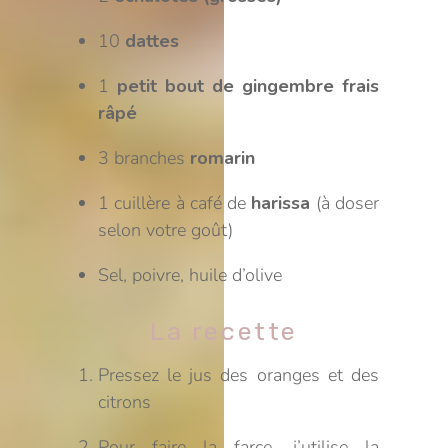
10
dattes
1
petit bout de gingembre frais
râpé
3 branches
romarin
1 cuillère à café de
harissa
(à doser
selon votre goût)
Sel, poivre, huile d’olive
La recette
Pressez le jus des oranges et des
citrons
Pour faire la farce, j’utilise la