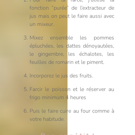
fonction “purée” de l’extracteur de
jus mais on peut le faire aussi avec
un mixeur.
Mixez ensemble les pommes
épluchées, les dattes dénoyautées,
le gingembre, les échalotes, les
feuilles de romarin et le piment.
Incorporez le jus des fruits.
Farcir le poisson et le réserver au
frigo minimum 4 heures
Puis le faire cuire au four comme à
votre habitude.