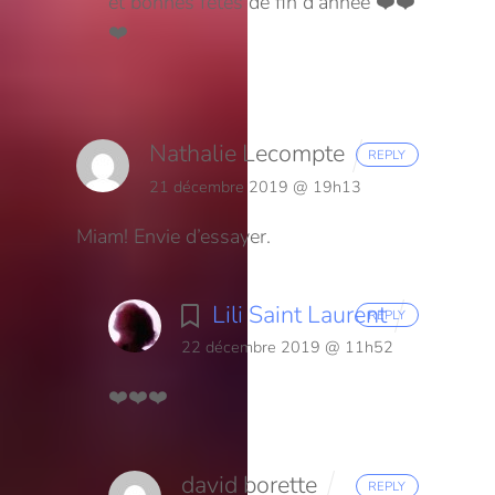
et bonnes fêtes de fin d’année ❤️❤️
❤️
Nathalie Lecompte
REPLY
21 décembre 2019 @ 19h13
Miam! Envie d’essayer.
Lili Saint Laurent
REPLY
22 décembre 2019 @ 11h52
❤️❤️❤️
david borette
REPLY