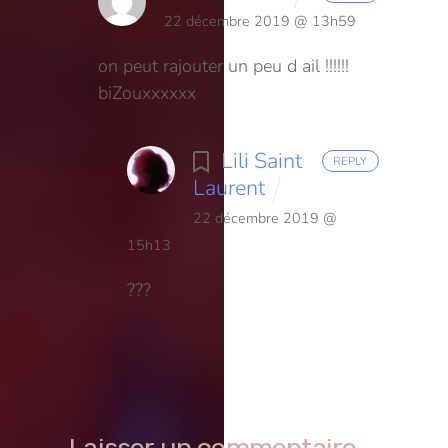
22 décembre 2019 @ 13h59
on peut rajouter un peu d ail !!!!!!
biZouxxxxxx
Lili Saint
REPLY
Laurent
22 décembre 2019 @
15h13
???
Laisser un commentaire