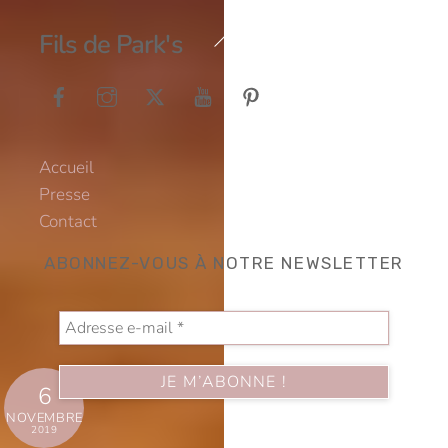
Back
Fils de Park's
To
Top
Accueil
Presse
Contact
ABONNEZ-VOUS À NOTRE NEWSLETTER
6
NOVEMBRE
2019