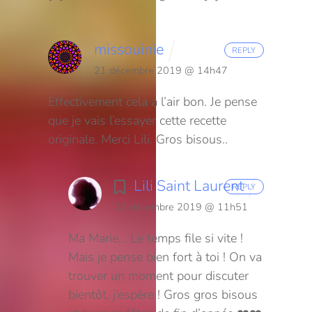
missouinie
REPLY
21 décembre 2019 @ 14h47
Effectivement cela a l’air bon. Je pense
que je vais l’essayer cette recette
originale. Merci Lili. Gros bisous..
Lili Saint Laurent
REPLY
22 décembre 2019 @ 11h51
Ma Marie… Le temps file si vite !
Mais je pense bien fort à toi ! On va
trouver un moment pour discuter
bientôt, j’espère ! Gros gros bisous