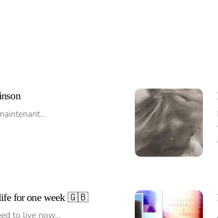
inson
 maintenant…
life for one week 🇬🇧
eed to live now…