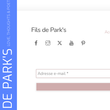
LOVE, THOUGHTS & POETRY
Fils de Park's
Ac
FILS DE PARK'S