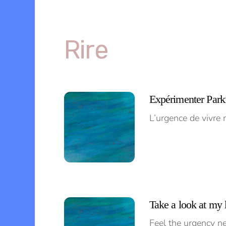
Skip
to
content
Menu
Rire
Expérimenter Park
L’urgence de vivre
Take a look at my 
Feel the urgency n