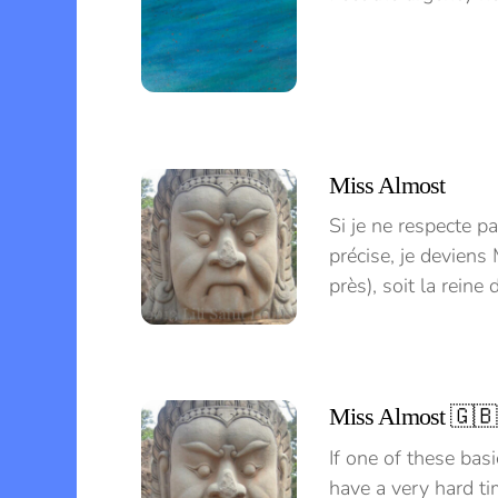
Miss Almost
Si je ne respecte p
précise, je devien
près), soit la rein
Miss Almost 🇬🇧
If one of these basi
have a very hard ti