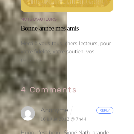
MOTS D'AUTEURS
Bonne année mes amis
Merci à vous tous, chers lecteurs, pour
votre fidélité, votre soutien, vos
partages !
4 Comments
Anonyme
REPLY
16 juillet 2012 @ 7h44
Hugo, c'est beau…
Signé Nath, grande