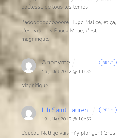
poétesse de tous les temps
J'adooooooooooore Hugo Malice, et ça,
c'est vrai. Lis Pauca Meae, c'est
magnifique.
Anonyme
REPLY
16 juillet 2012 @ 11h32
Magnifique
Lili Saint Laurent
REPLY
19 juillet 2012 @ 10h52
Coucou Nath,
je vais m'y plonger ! Gros