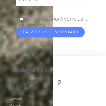
OUI, AJOUTEZ-MOI À VOTRE LISTE
DE DIFFUSION.
Back
Fils de Park's
To
Top
Accueil
Presse