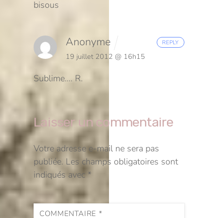
bisous
Anonyme
REPLY
19 juillet 2012 @ 16h15
Sublime….
R.
Laisser un commentaire
Votre adresse e-mail ne sera pas
publiée.
Les champs obligatoires sont
indiqués avec
*
COMMENTAIRE
*