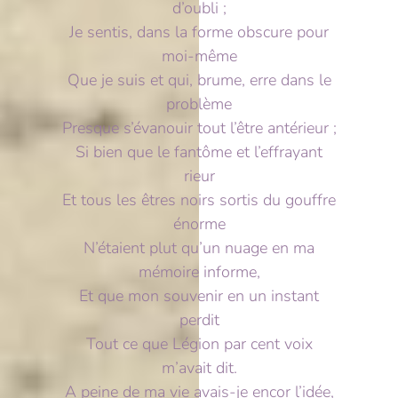
d’oubli ;
Je sentis, dans la forme obscure pour
moi-même
Que je suis et qui, brume, erre dans le
problème
Presque s’évanouir tout l’être antérieur ;
Si bien que le fantôme et l’effrayant
rieur
Et tous les êtres noirs sortis du gouffre
énorme
N’étaient plut qu’un nuage en ma
mémoire informe,
Et que mon souvenir en un instant
perdit
Tout ce que Légion par cent voix
m’avait dit.
A peine de ma vie avais-je encor l’idée,