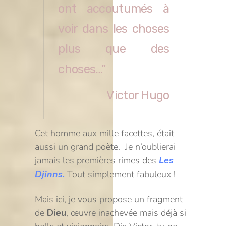
ont accoutumés à
voir dans les choses
plus que des
choses…”
Victor Hugo
Cet homme aux mille facettes, était
aussi un grand poète. Je n’oublierai
jamais les premières rimes des
Les
Djinns.
Tout simplement fabuleux !
Mais ici, je vous propose un fragment
de
Dieu
, œuvre inachevée mais déjà si