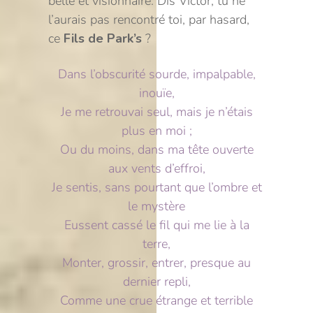
belle et visionnaire. Dis Victor, tu ne
l’aurais pas rencontré toi, par hasard,
ce
Fils de Park’s
?
Dans l’obscurité sourde, impalpable,
inouïe,
Je me retrouvai seul, mais je n’étais
plus en moi ;
Ou du moins, dans ma tête ouverte
aux vents d’effroi,
Je sentis, sans pourtant que l’ombre et
le mystère
Eussent cassé le fil qui me lie à la
terre,
Monter, grossir, entrer, presque au
dernier repli,
Comme une crue étrange et terrible