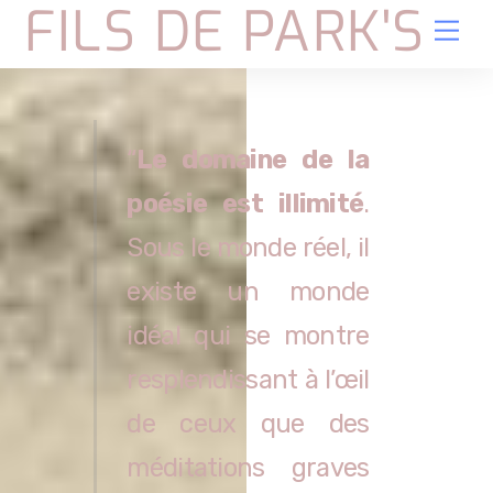
FILS DE PARK'S
Skip
Me
to
content
“
Le domaine de la
poésie est illimité
.
Sous le monde réel, il
existe un monde
idéal qui se montre
resplendissant à l’œil
de ceux que des
méditations graves