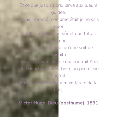
Et ce que jusqu’alors, larve aux lueurs
guidée,
J’avais nommé mon âme était je ne sais
quoi
Dont je n’étais plus sûr et qui flottait
en moi.
Il ne restait de moi qu’une soif de
connaître,
Une aspiration vers ce qui pourrait être,
Une bouche voulant boire un peu d’eau
qui fuit,
Fût-ce tu creux de la main fatale de la
nuit.
Victor Hugo, Dieu (posthume), 1891