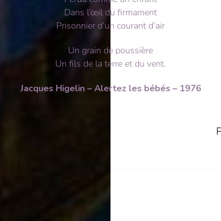
Dans l’œil du firmament
Prisonnier d’un courant d’air
Un grain de poussière
Un fils de la terre et du vent.
Jacques Higelin – Alertez les bébés – 1976