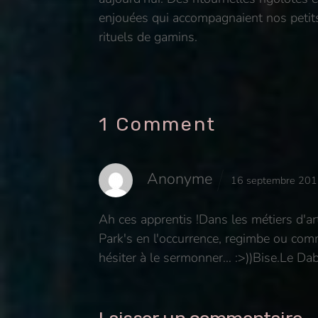
enjouées qui accompagnaient nos petit
rituels de gamins.
1 Comment
Anonyme
16 septembre 20
Ah ces apprentis !
Dans les métiers d'art
Park's en l'occurrence, regimbe ou comm
hésiter à le sermonner… :>))
Bise.
Le Da