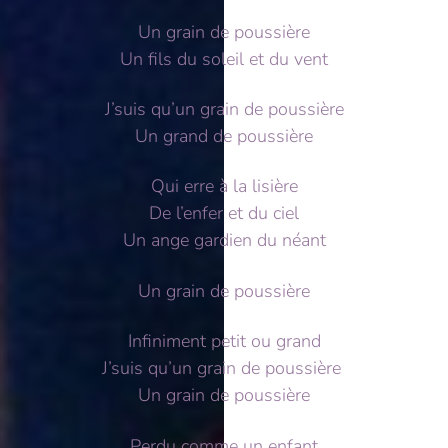
Un grain de poussière
Un fils du soleil et du vent
J’suis qu’un grain de poussière
Un grand de poussière
Qui erre à la lisière
De l’enfer et du ciel
Un ange gardien du néant
Un grain de poussière
Infiniment petit ou grand
J’suis qu’un grain de poussière
Un grain de poussière
Perdu comme un enfant