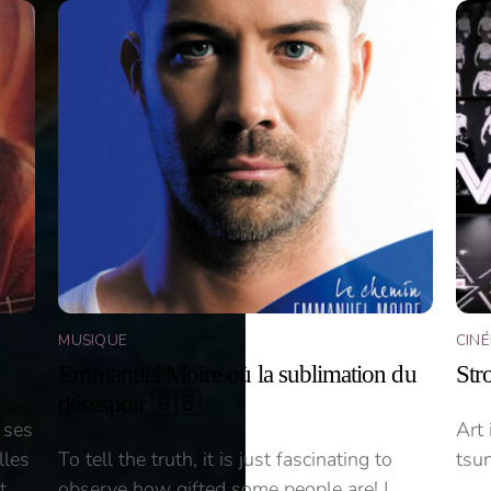
MUSIQUE
CIN
Emmanuel Moire où la sublimation du
Str
désespoir 🇬🇧
 ses
Art 
lles
To tell the truth, it is just fascinating to
tsu
t
observe how gifted some people are! |