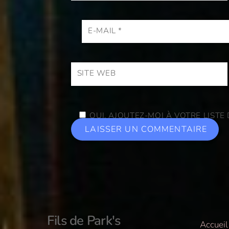
E-MAIL
*
SITE WEB
OUI, AJOUTEZ-MOI À VOTRE LISTE 
Fils de Park's
Accueil