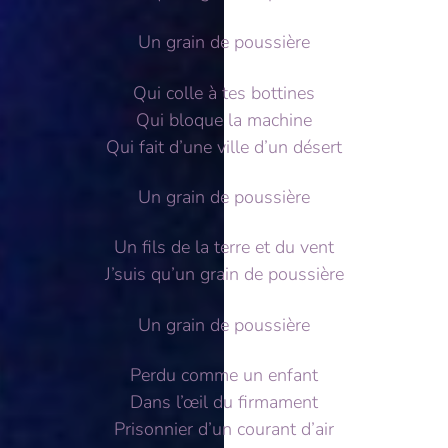
Un grain de poussière
Qui colle à tes bottines
Qui bloque la machine
Qui fait d’une ville d’un désert
Un grain de poussière
Un fils de la terre et du vent
J’suis qu’un grain de poussière
Un grain de poussière
Perdu comme un enfant
Dans l’œil du firmament
Prisonnier d’un courant d’air