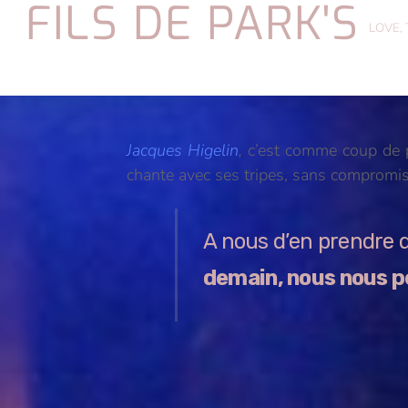
FILS DE PARK'S
Skip
LOVE,
to
content
Jacques Higelin
,
c’est comme coup de po
chante avec ses tripes, sans compromi
A nous d’en prendre d
demain, nous nous p