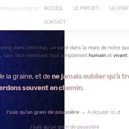
ACCUEIL
LE PROJET
LILI POR
 THOUGHTS & POETRY
CONTACT
ing dans l’estomac, un pavé dans la mare de notre quot
s, sans faux semblant, tout simplement
humain
et
vivant
.
e la graine, et de
ne jamais oublier qu’à tr
erdons souvent en chemin.
J’suis qu’un grain de poussière
→ A écouter ici
♬
J’suis qu’un grain de poussière