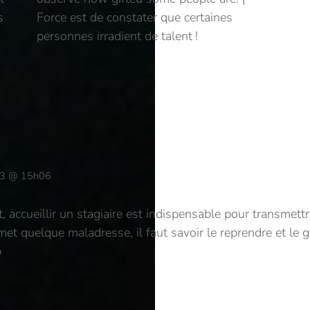
s
Force est de constater que certaines
personnes irradient de talent !
13 @ 15h06
, accueillir un stagiaire est indispensable pour transmettr
et quelque maladresse, il faut savoir le reprendre et le 
b