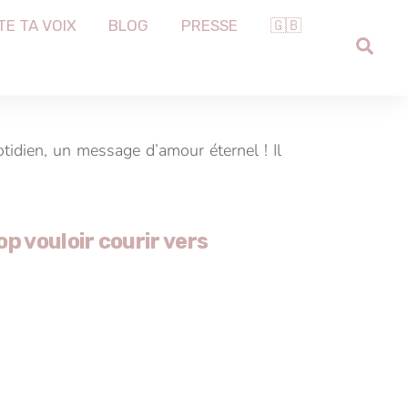
TE TA VOIX
BLOG
PRESSE
🇬🇧
SEA
idien, un message d’amour éternel ! Il
op vouloir courir vers