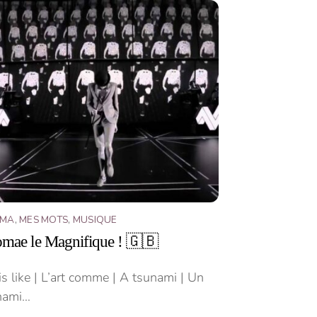
ÉMA
,
MES MOTS
,
MUSIQUE
omae le Magnifique ! 🇬🇧
is like | L’art comme | A tsunami | Un
nami…