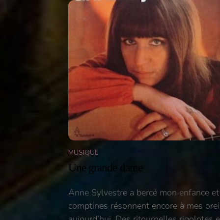
MUSIQUE
Une grande dame
Anne Sylvestre a bercé mon enfance et
comptines résonnent encore à mes orei
aujourd’hui. Des ritournelles rigolotes e