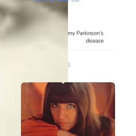
And if
Me, my Youth and my Parkinson’s
disease
Related Posts