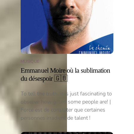
MUSIQUE
Emmanuel Moire où la sublimation
du désespoir 🇬🇧
To tell the truth, it is just fascinating to
observe how gifted some people are! |
Force est de constater que certaines
personnes irradient de talent !