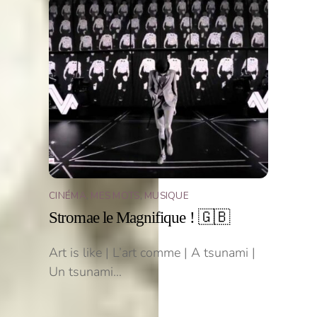
CINÉMA
,
MES MOTS
,
MUSIQUE
Stromae le Magnifique ! 🇬🇧
Art is like | L’art comme | A tsunami |
Un tsunami…