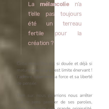
La
mélancolie
n’a
t’elle pas toujours
été un terreau
fertile pour la
création ?
Cette jeune fille est si douée et déjà si
mature que cela en est limite énervant !
J’admire tellement sa force et sa liberté
de pensée.
Bien sur, nous pourrions nous arrêter
sur le sens premier de ses paroles,
sans y trouver une grande originalité.