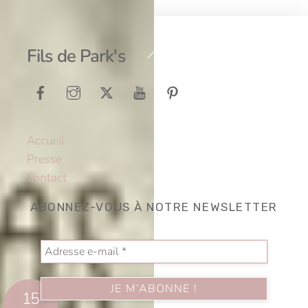
Back
Fils de Park's
To
Top
Accueil
Presse
Contact
ABONNEZ-VOUS À NOTRE NEWSLETTER
15