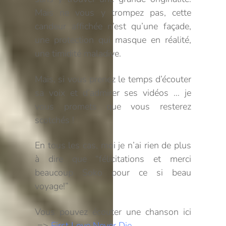
Mais ne vous y trompez pas, cette
candeur affichée n’est qu’une façade,
une protection qui masque en réalité,
une timidité maladive.
Mais, si vous prenez le temps d’écouter
sa voix et d’admirer ses vidéos … je
vous promets que vous resterez
scotchés !
En tous les cas, moi je n’ai rien de plus
à dire que “félicitations et merci
beaucoup Soko pour ce si beau
voyage!”
Vous pouvez écouter une chanson ici
=>
First Love Never Die