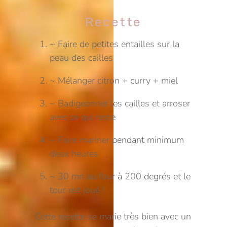
Recette
~ Faire de petites entailles sur la
peau des cailles
~ Mélanger citron + curry + miel
~ Badigeonner les cailles et arroser
avec ce qui reste
~ Faire mariner pendant minimum
deux heures
~ 30 mn au four à 200 degrés et le
tour est joué !
Cette recette se marie très bien avec un