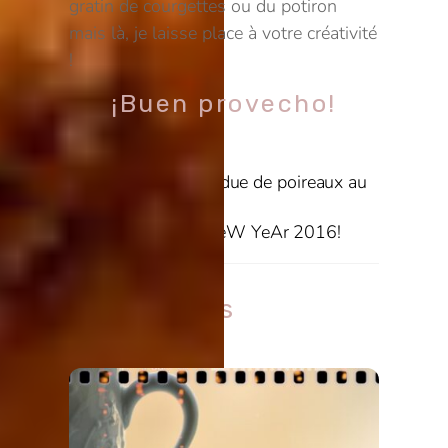
gratin de courgettes ou du potiron
mais là, je laisse place à votre créativité
!
¡Buen provecho!
Colin et sa fondue de poireaux au
lait de coco
HappY NeW YeAr 2016!
Related Posts