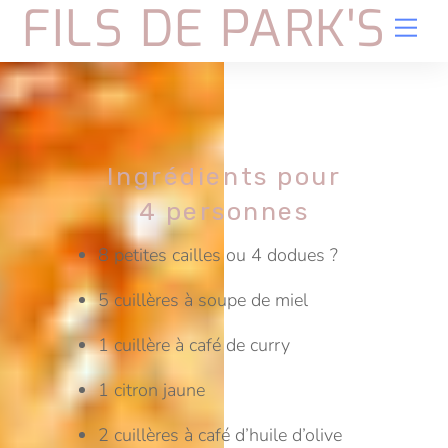
FILS DE PARK'S
Skip
Me
to
content
Ingrédients pour
4 personnes
8 petites cailles ou 4 dodues ?
5 cuillères à soupe de miel
1 cuillère à café de curry
1 citron jaune
2 cuillères à café d’huile d’olive