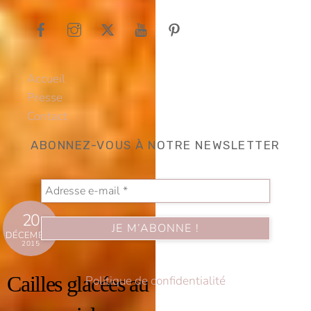
To
Top
Accueil
Presse
Contact
ABONNEZ-VOUS À NOTRE NEWSLETTER
20
DÉCEMBRE
2015
Cailles glacées au
Politique de confidentialité