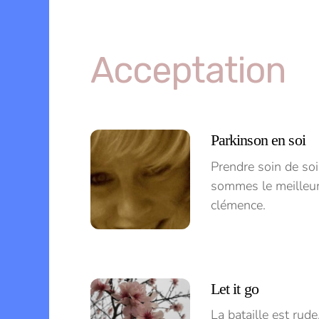
Skip
to
content
Menu
Acceptation
Parkinson en soi
Prendre soin de soi
sommes le meilleur
clémence.
Let it go
La bataille est rud