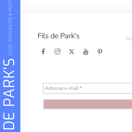
LOVE, THOUGHTS & POETRY
Fils de Park's
Ac
FILS DE PARK'S