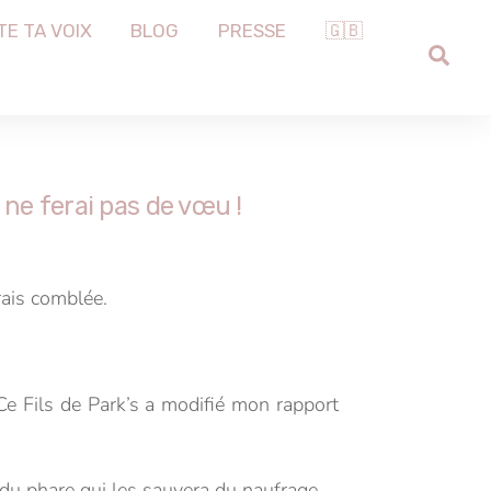
TE TA VOIX
BLOG
PRESSE
🇬🇧
SEA
 ne ferai pas de vœu !
rais comblée.
 Ce Fils de Park’s a modifié mon rapport
du phare qui les sauvera du naufrage…