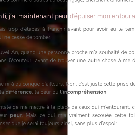
ti, j’ai maintenant peur d’épuiser mon entour
s trop d’étapes à franchir avant pour avoir eu le temps
i ne cesse de tomber.
Nouvel An, quand une personne proche m’a souhaité de bon
s l’écouteur, avant de trouver une autre chose à me dir
ne ni à quiconque d’ailleurs.
Non, c’est juste cette prise 
 la
différence
, la peur ou
l’incompréhension
.
tale de me mettre à la place de ceux qui m’entourent, ca
eur
peur
. Mais ce qui m’a vraiment secouée cette fois
er que je serai toujours ainsi, sans plus d’espoir !