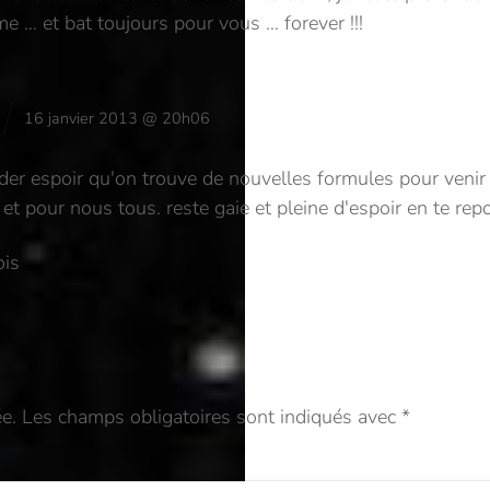
 … et bat toujours pour vous … forever !!!
16 janvier 2013 @ 20h06
rder espoir qu'on trouve de nouvelles formules pour venir
t pour nous tous. reste gaie et pleine d'espoir en te r
ois
e.
Les champs obligatoires sont indiqués avec
*