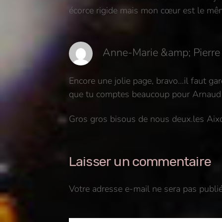
écorce rigide mais mon cœur est le même
Anne-Marie &amp; Pierre
Encore une jolie page, bravo…il faut ga
que tu comptes beaucoup pour Arnaud e
Gros gros bisous de nous deux.
les Aix
Laisser un commentaire
Votre adresse e-mail ne sera pas publié