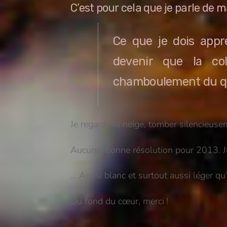
C’est pour cela que je parle de
Ce que je dois appr
devenir que la co
chamboulement du quo
Je regarde la neige, tomber silencieusem
Aucune, bonne résolution pour 2013. Ju
… Aussi blanc et surtout aussi léger qu
Du fond du cœur, merci !