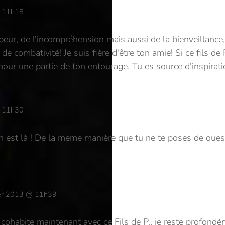
@ 11h18
peur, de l'incompréhension mais aussi de la bienveillance, d
et de combativité! Je suis fière d'être ton amie! Si ce fils 
 pour une partie de ton entourage. Tu es source d'inspirat
@ 11h30
 On est là ! De la meme manière que tu ne te poses de que
ier 2013 @ 11h39
je cohabite maintenant avec ce Fils de P., je reste profo