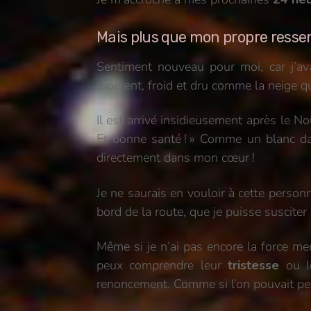
Mais plus que mon propre ressen
Sentiment nouveau pour moi, car j’avai
moment, froid et dru comme la neige qu
Il est arrivé insidieusement après le 
Et bonne santé ! » Comme un blanc dan
directement dans mon cœur !
Je ne saurais en vouloir à cette person
bord de la route, que je puisse susciter
Même si je n’ai pas encore la force men
peux comprendre leur
tristesse
ou l
renoncement. Comme si l’on pouvait pens