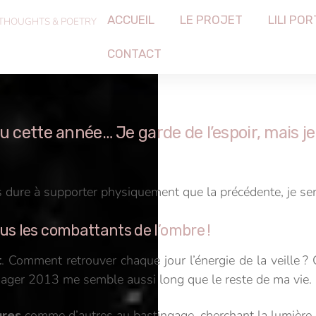
ACCUEIL
LE PROJET
LILI POR
 THOUGHTS & POETRY
CONTACT
u cette année… Je garde de l’espoir, mais je
s dure à supporter physiquement que la précédente, je se
us les combattants de l’ombre !
t
. Comment retrouver chaque jour l’énergie de la veille ?
isager 2013 me semble aussi long que le reste de ma vie.
ures
comme d’autres au bastingage, cherchant la lumière 