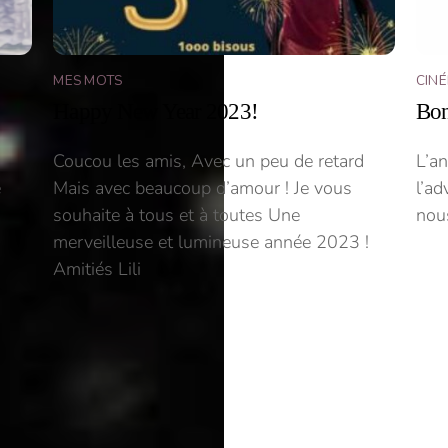
MES MOTS
CIN
Happy New Year 2023!
Bon
Coucou les amis, Avec un peu de retard
L’a
e
Mais avec beaucoup d’amour ! Je vous
l’ad
souhaite à tous et à toutes Une
nous
merveilleuse et lumineuse année 2023 !
Amitiés Lili