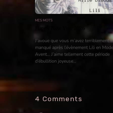
MES MOTS
Happy New Year 2026
J’avoue que vous m’avez terriblement
manqué après l’évènement Lili en Mod
Avent… J’aime tellement cette période
d’ébullition joyeuse…
4 Comments