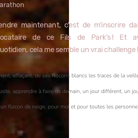
 marathon
endre maintenant, c’est de m’inscrire da
locataire de ce Fils de Park’s ! Et
tidien, cela me semble un vrai challenge 
ent, effaçant, de ses flocons blancs les traces de la veil
ste, apprendre à faire de demain, un jour différent, un j
’un flocon de neige, pour moi et pour toutes les personn